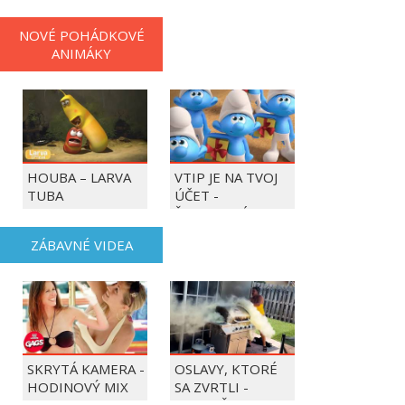
NOVÉ POHÁDKOVÉ
ANIMÁKY
HOUBA – LARVA
VTIP JE NA TVOJ
TUBA
ÚČET -
ŠMOULOVÉ
ZÁBAVNÉ VIDEA
SKRYTÁ KAMERA -
OSLAVY, KTORÉ
HODINOVÝ MIX
SA ZVRTLI -