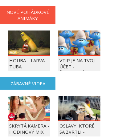
NOVÉ POHÁDKOVÉ
ANIMÁKY
HOUBA – LARVA
VTIP JE NA TVOJ
TUBA
ÚČET -
ŠMOULOVÉ
ZÁBAVNÉ VIDEA
SKRYTÁ KAMERA -
OSLAVY, KTORÉ
HODINOVÝ MIX
SA ZVRTLI -