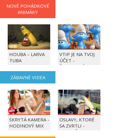
NOVÉ POHÁDKOVÉ
ANIMÁKY
HOUBA – LARVA
VTIP JE NA TVOJ
TUBA
ÚČET -
ŠMOULOVÉ
ZÁBAVNÉ VIDEA
SKRYTÁ KAMERA -
OSLAVY, KTORÉ
HODINOVÝ MIX
SA ZVRTLI -
NAJLEPŠIE