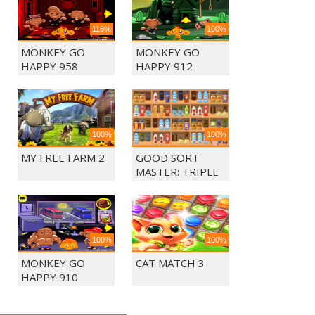
116%
100%
MONKEY GO
MONKEY GO
HAPPY 958
HAPPY 912
100%
100%
MY FREE FARM 2
GOOD SORT
MASTER: TRIPLE
MATCH
100%
100%
MONKEY GO
CAT MATCH 3
HAPPY 910