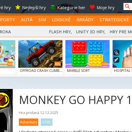
é hry
Nejlepší hry
Kategorie her
Moje hry
SPORTY
AUTÁ
SIM
LOGICKÉ
ARKÁDY
STRATEGICKÉ
 ROKA
FLASH HRY
,
UNITY 3D HRY
,
HRY PRE M
100
46%
100
OFFROAD CRASH CLIMB...
MARBLE SORT
HOSPITAL
DO...
MONKEY GO HAPPY 
Hra pridaná 12.12.2025
Adventury
HTML