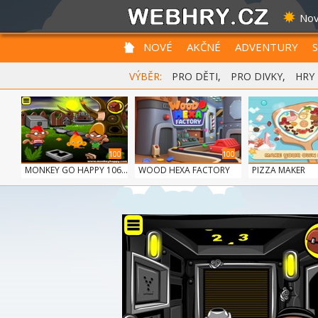
Nov
NOVÉ
AKČNÉ
ADVENTURY
VÝBĚR:
PRO DĚTI
,
PRO DIVKY
,
HRY
100
100
MONKEY GO HAPPY 106...
WOOD HEXA FACTORY
PIZZA MAKER