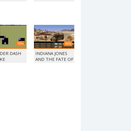
70%
46%
DER DASH
INDIANA JONES
KE
AND THE FATE OF
THE ATLANTIS