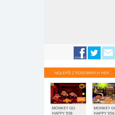
NEJLEPŠÍ Z PODOBNÝCH HER
116%
MONKEY GO
MONKEY G
HAPPY 958
HAPPY 956