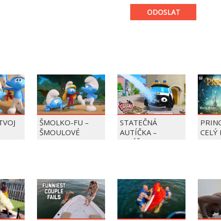
ODOSLAT
 TVOJ
ŠMOLKO-FU –
STATEČNÁ
PRIN
ŠMOULOVÉ
AUTÍČKA –
CELÝ 
BALÍČEK PIERRE
PRECLÍK