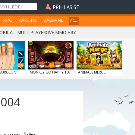
PŘIHLAS SE
RPG
KARETNÍ
ZÁBAVNÉ
VÍC...
OBILY
,
MULTIPLAYEROVÉ MMO HRY
60%
46%
100
 SURGEON
MONKEY GO HAPPY 107...
ANIMALS MERGE
1004