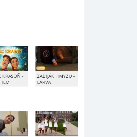
C KRASOŇ -
ZABIJÁK HMYZU –
FILM
LARVA