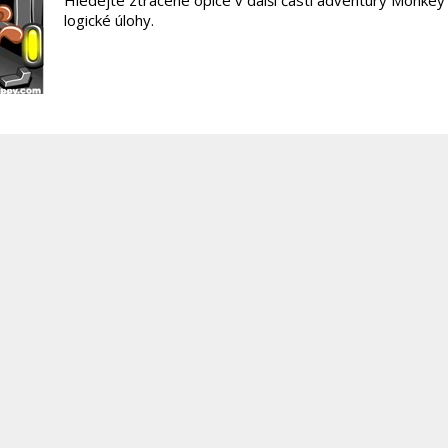
Hledejte ztracené opice v další části adventury Monke
logické úlohy.