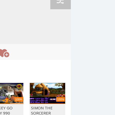
100%
100%
EY GO
SIMON THE
Y 990
SORCERER