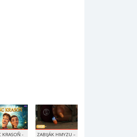
C KRASOŇ -
ZABIJÁK HMYZU –