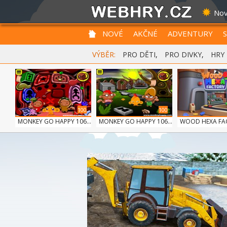
Nov
NOVÉ
AKČNÉ
ADVENTURY
VÝBĚR:
PRO DĚTI
,
PRO DIVKY
,
HRY
100
100
MONKEY GO HAPPY 106...
MONKEY GO HAPPY 106...
WOOD HEXA FA