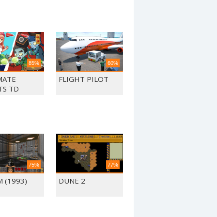
85%
60%
MATE
FLIGHT PILOT
TS TD
75%
77%
 (1993)
DUNE 2