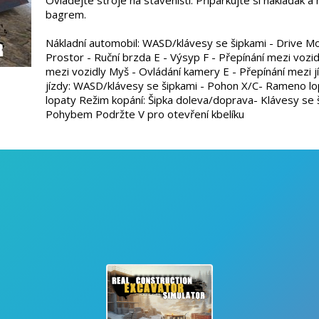
Ovládejte stroje na staveništi. Připarkujte si náklaďák a 
bagrem.
Nákladní automobil: WASD/klávesy se šipkami - Drive M
Prostor - Ruční brzda E - Výsyp F - Přepínání mezi vozid
mezi vozidly Myš - Ovládání kamery E - Přepínání mezi 
jízdy: WASD/klávesy se šipkami - Pohon X/C- Rameno lo
lopaty Režim kopání: Šipka doleva/doprava- Klávesy se 
Pohybem Podržte V pro otevření kbelíku