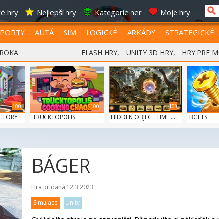
é hry
Nejlepší hry
Kategorie her
Moje hry
SPORTY
AUTÁ
SIM
LOGICKÉ
ARKÁDY
STRATEGICKÉ
 ROKA
FLASH HRY
,
UNITY 3D HRY
,
HRY PRE M
100
100
100
CTORY
TRUCKTOPOLIS
HIDDEN OBJECT TIME ...
BOLTS
COOKIN...
BÁGER
Hra pridaná 12.3.2023
Simulace
Unity