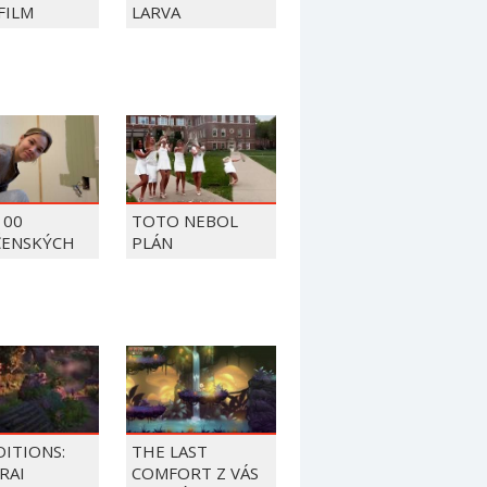
FILM
LARVA
100
TOTO NEBOL
ČENSKÝCH
PLÁN
OV Z ROKU
DITIONS:
THE LAST
RAI
COMFORT Z VÁS