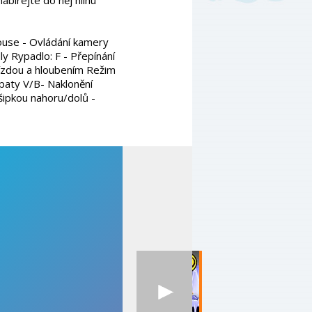
nabírejte do něj hlínu
ouse - Ovládání kamery
ly Rypadlo: F - Přepínání
jízdou a hloubením Režim
paty V/B- Naklonění
šipkou nahoru/dolů -