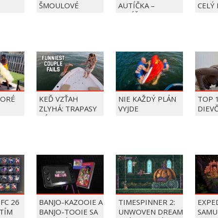
ŠMOULOVÉ
AUTÍČKA –
CELÝ 
BALÍČEK PIERRE
PRECLÍK
TORÉ
KEĎ VZŤAH
NIE KAŽDÝ PLÁN
TOP 
ZLYHÁ: TRAPASY
VYJDE
DIEV
PÁROV
FAIL
ÝŽDŇA
2026
FC 26
BANJO-KAZOOIE A
TIMESPINNER 2:
EXPE
TÍM
BANJO-TOOIE SA
UNWOVEN DREAM
SAMU