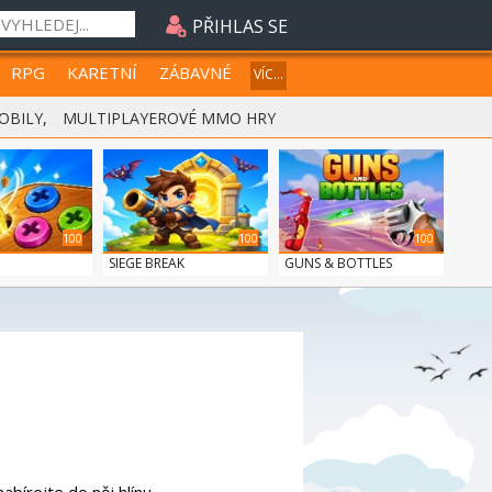
PŘIHLAS SE
RPG
KARETNÍ
ZÁBAVNÉ
VÍC...
OBILY
,
MULTIPLAYEROVÉ MMO HRY
100
100
100
SIEGE BREAK
GUNS & BOTTLES