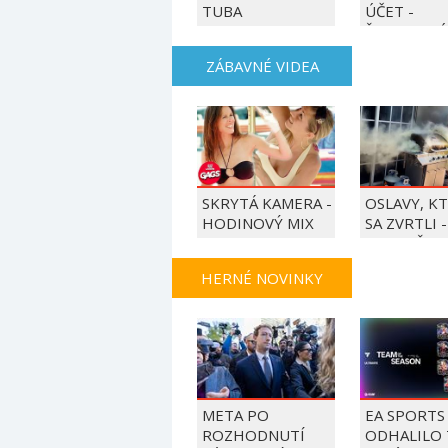
TUBA
ÚČET -
ŠMOULOVÉ
ZÁBAVNÉ VIDEA
SKRYTÁ KAMERA -
OSLAVY, K
HODINOVÝ MIX
SA ZVRTLI -
NAJLEPŠIE
TRAPASY T
HERNÉ NOVINKY
META PO
EA SPORTS 
ROZHODNUTÍ
ODHALILO 