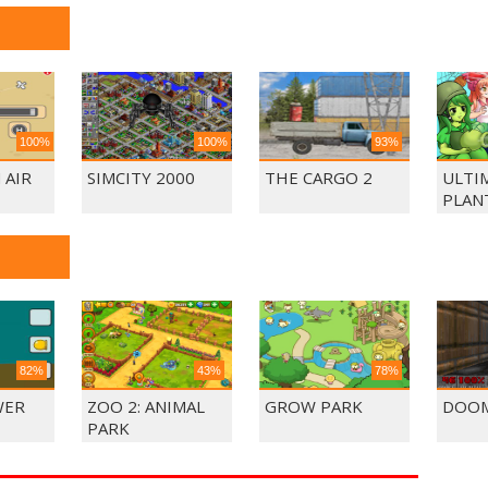
100%
100%
93%
 AIR
SIMCITY 2000
THE CARGO 2
ULTI
PLAN
82%
43%
78%
WER
ZOO 2: ANIMAL
GROW PARK
DOOM
PARK