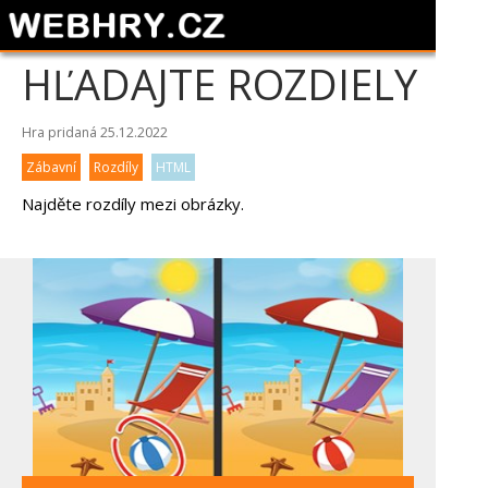
HĽADAJTE ROZDIELY
Hra pridaná 25.12.2022
Zábavní
Rozdíly
HTML
Najděte rozdíly mezi obrázky.