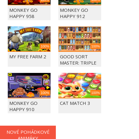
MONKEY GO
MONKEY GO
HAPPY 958
HAPPY 912
100%
100%
MY FREE FARM 2
GOOD SORT
MASTER: TRIPLE
MATCH
100%
100%
MONKEY GO
CAT MATCH 3
HAPPY 910
NOVÉ POHÁDKOVÉ
ANIMÁKY