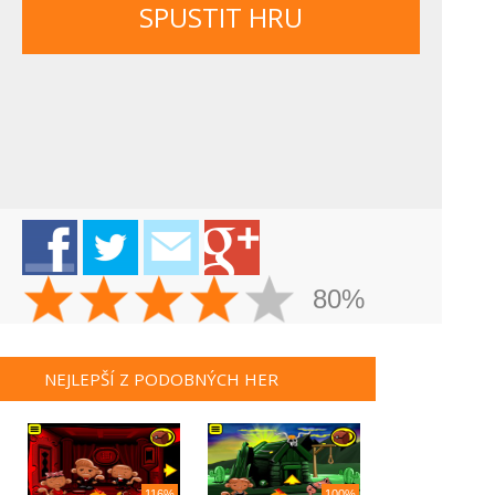
SPUSTIT HRU
80%
NEJLEPŠÍ Z PODOBNÝCH HER
116%
100%