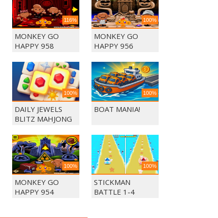
116%
100%
MONKEY GO
MONKEY GO
HAPPY 958
HAPPY 956
100%
100%
DAILY JEWELS
BOAT MANIA!
BLITZ MAHJONG
100%
100%
MONKEY GO
STICKMAN
HAPPY 954
BATTLE 1-4
PLAYERS