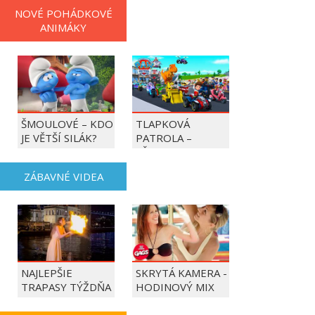
NOVÉ POHÁDKOVÉ
ANIMÁKY
ŠMOULOVÉ – KDO
TLAPKOVÁ
JE VĚTŠÍ SILÁK?
PATROLA –
VŠECHNY TLAPKY
DO AKCE!
ZÁBAVNÉ VIDEA
NAJLEPŠIE
SKRYTÁ KAMERA -
TRAPASY TÝŽDŇA
HODINOVÝ MIX