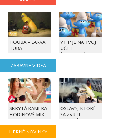
HOUBA – LARVA
VTIP JE NA TVOJ
TUBA
ÚČET -
ŠMOULOVÉ
ZÁBAVNÉ VIDEA
SKRYTÁ KAMERA -
OSLAVY, KTORÉ
HODINOVÝ MIX
SA ZVRTLI -
NAJLEPŠIE
TRAPASY TÝŽDŇA
HERNÉ NOVINKY