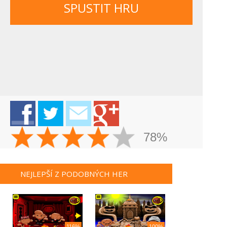
SPUSTIT HRU
78%
NEJLEPŠÍ Z PODOBNÝCH HER
116%
100%