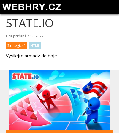
STATE.IO
Hra pridaná 7.10.2022
Strategická
HTML
Vysílejte armády do boje.