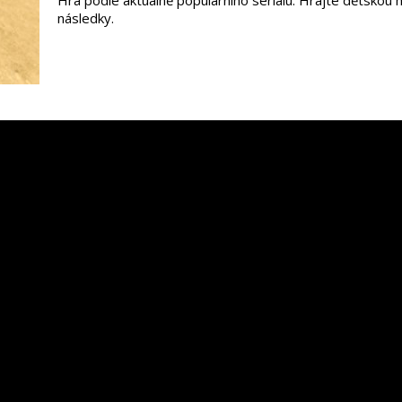
Hra podle aktuálně populárního seriálu. Hrajte dětskou 
následky.