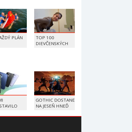
KAŽDÝ PLÁN
TOP 100
DIEVČENSKÝCH
FAILOV Z ROKU
2026
MI
GOTHIC DOSTANE
STAVILO
NA JESEŇ HNEĎ
 17 A
NIEKOĽKO
 17 5G,
NOVINIEK
Ú NA 7500
BATÉRIU A