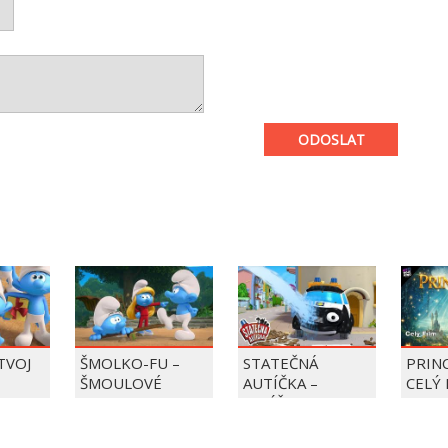
ODOSLAT
 TVOJ
ŠMOLKO-FU –
STATEČNÁ
PRIN
ŠMOULOVÉ
AUTÍČKA –
CELÝ 
BALÍČEK PIERRE
PRECLÍK