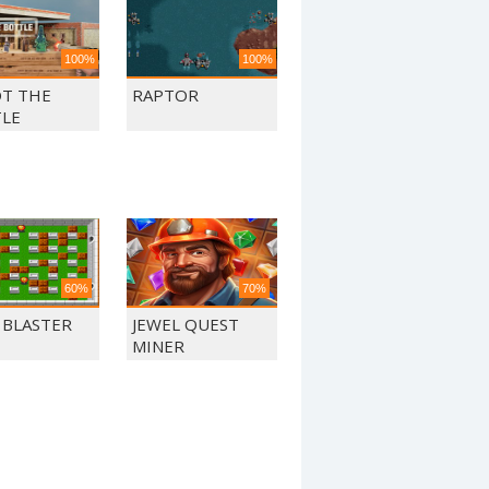
100%
100%
T THE
RAPTOR
LE
60%
70%
 BLASTER
JEWEL QUEST
MINER