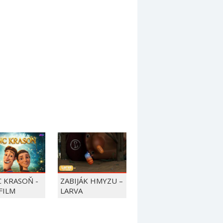
C KRASOŇ -
ZABIJÁK HMYZU –
FILM
LARVA