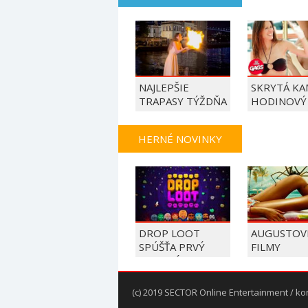
NAJLEPŠIE
SKRYTÁ KA
TRAPASY TÝŽDŇA
HODINOVÝ
HERNÉ NOVINKY
DROP LOOT
AUGUSTOV
SPÚŠŤA PRVÝ
FILMY
VEREJNÝ
PLAYTEST
(c) 2019 SECTOR Online Entertainment / ko