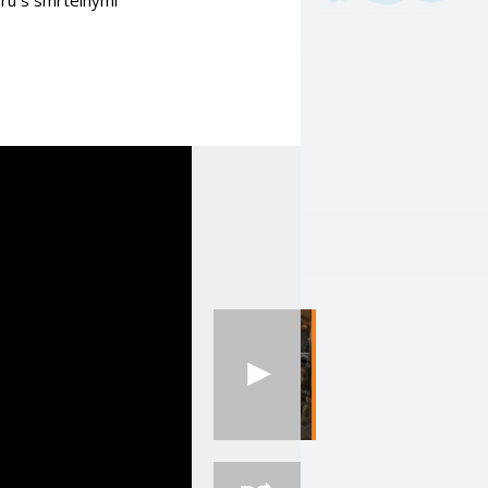
hru s smrtelnými