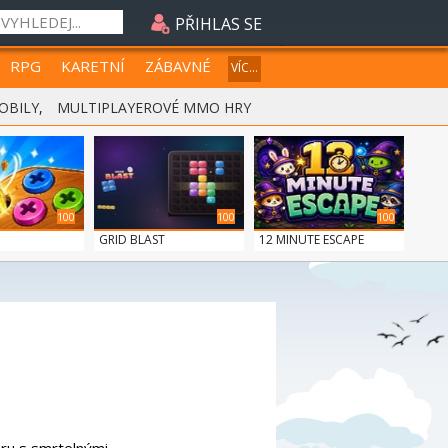
PŘIHLAS SE
RPG
KARETNÍ
ZÁBAVNÉ
VÍC...
OBILY
,
MULTIPLAYEROVÉ MMO HRY
100
100
100
GRID BLAST
12 MINUTE ESCAPE