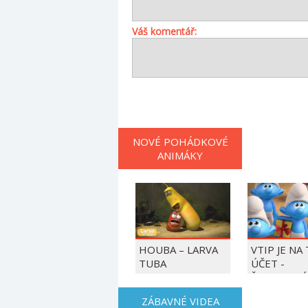
Váš komentář:
NOVÉ POHÁDKOVÉ
ANIMÁKY
HOUBA – LARVA
VTIP JE NA
TUBA
ÚČET -
ŠMOULOVÉ
ZÁBAVNÉ VIDEA