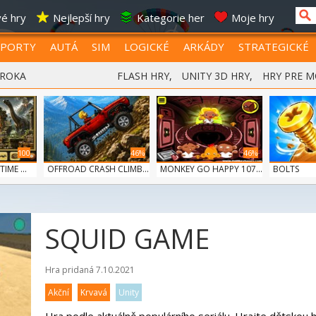
é hry
Nejlepší hry
Kategorie her
Moje hry
SPORTY
AUTÁ
SIM
LOGICKÉ
ARKÁDY
STRATEGICKÉ
 ROKA
FLASH HRY
,
UNITY 3D HRY
,
HRY PRE M
100
46%
46%
IME ...
OFFROAD CRASH CLIMB...
MONKEY GO HAPPY 107...
BOLTS
SQUID GAME
100
S
Hra pridaná 7.10.2021
Akční
Krvavá
Unity