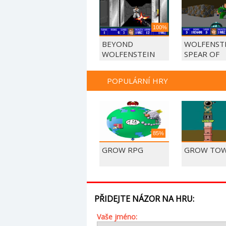
100%
BEYOND
WOLFENSTE
WOLFENSTEIN
SPEAR OF
DESTINY
POPULÁRNÍ HRY
85%
GROW RPG
GROW TO
PŘIDEJTE NÁZOR NA HRU:
Vaše jméno: