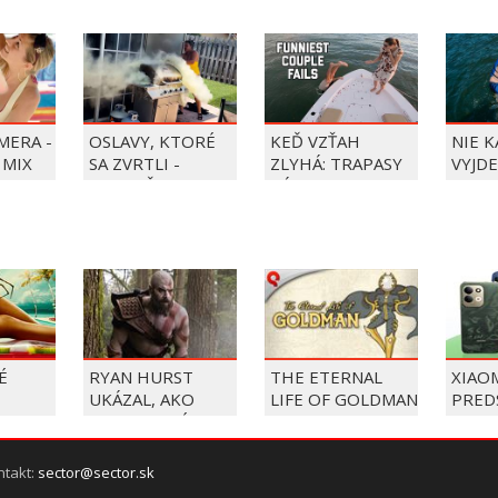
MERA -
OSLAVY, KTORÉ
KEĎ VZŤAH
NIE 
 MIX
SA ZVRTLI -
ZLYHÁ: TRAPASY
VYJDE
NAJLEPŠIE
PÁROV
TRAPASY TÝŽDŇA
É
RYAN HURST
THE ETERNAL
XIAO
UKÁZAL, AKO
LIFE OF GOLDMAN
PRED
VYZERAL V ÚLOHE
- TRAILER
REDMI
KRATA
REDMI
LÁKAJ
ntakt:
sector@sector.sk
MAH 