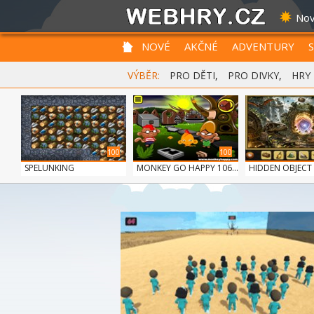
Nov
NOVÉ
AKČNÉ
ADVENTURY
VÝBĚR:
PRO DĚTI
,
PRO DIVKY
,
HRY
100
100
SPELUNKING
MONKEY GO HAPPY 106...
HIDDEN OBJECT T
100
100
FRUITY CRAFT MERGE
MONKEY GO HAPPY 107...
GUNS & BOTTLE