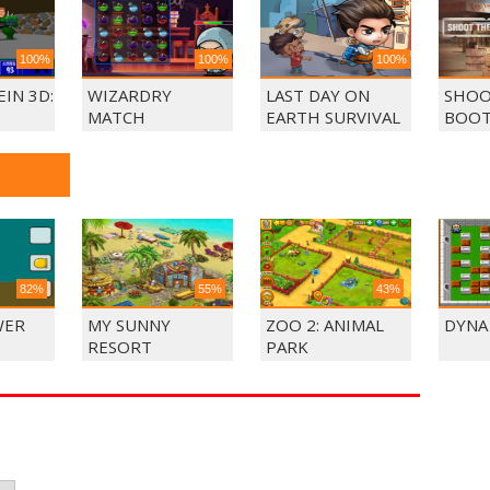
100%
100%
100%
IN 3D:
WIZARDRY
LAST DAY ON
SHOO
MATCH
EARTH SURVIVAL
BOOT
82%
55%
43%
WER
MY SUNNY
ZOO 2: ANIMAL
DYNA
RESORT
PARK