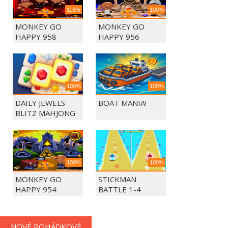
116%
100%
MONKEY GO
MONKEY GO
HAPPY 958
HAPPY 956
100%
100%
DAILY JEWELS
BOAT MANIA!
BLITZ MAHJONG
100%
100%
MONKEY GO
STICKMAN
HAPPY 954
BATTLE 1-4
PLAYERS
NOVÉ POHÁDKOVÉ