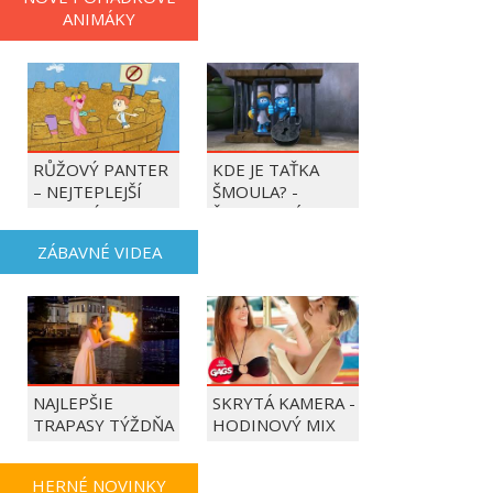
ANIMÁKY
RŮŽOVÝ PANTER
KDE JE TAŤKA
– NEJTEPLEJŠÍ
ŠMOULA? -
OBDOBÍ ROKU
ŠMOULOVÉ
ZÁBAVNÉ VIDEA
NAJLEPŠIE
SKRYTÁ KAMERA -
TRAPASY TÝŽDŇA
HODINOVÝ MIX
HERNÉ NOVINKY