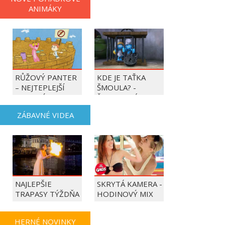
ANIMÁKY
RŮŽOVÝ PANTER
KDE JE TAŤKA
– NEJTEPLEJŠÍ
ŠMOULA? -
OBDOBÍ ROKU
ŠMOULOVÉ
ZÁBAVNÉ VIDEA
NAJLEPŠIE
SKRYTÁ KAMERA -
TRAPASY TÝŽDŇA
HODINOVÝ MIX
HERNÉ NOVINKY