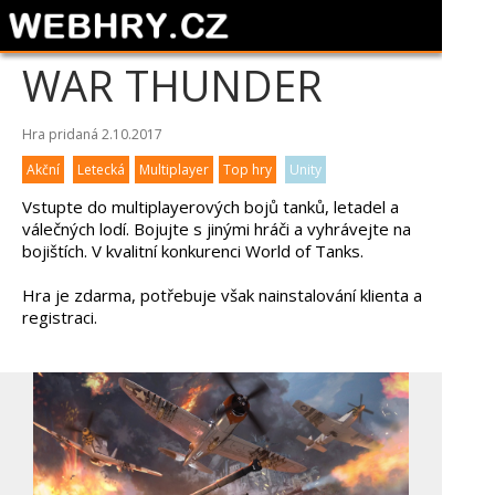
WAR THUNDER
Hra pridaná 2.10.2017
Akční
Letecká
Multiplayer
Top hry
Unity
Vstupte do multiplayerových bojů tanků, letadel a
válečných lodí. Bojujte s jinými hráči a vyhrávejte na
bojištích. V kvalitní konkurenci World of Tanks.
Hra je zdarma, potřebuje však nainstalování klienta a
registraci.