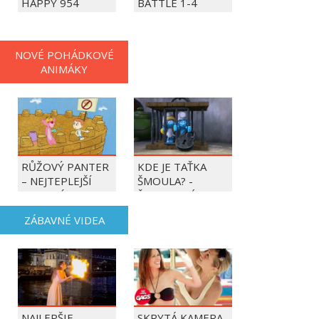
HAPPY 954
BATTLE 1-4
PLAYERS
NOVÉ POHÁDKOVÉ
ANIMÁKY
RŮŽOVÝ PANTER
KDE JE TAŤKA
– NEJTEPLEJŠÍ
ŠMOULA? -
OBDOBÍ ROKU
ŠMOULOVÉ
ZÁBAVNÉ VIDEA
NAJLEPŠIE
SKRYTÁ KAMERA -