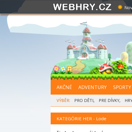
Nov
AKČNÉ
ADVENTURY
SPORTY
VÝBĚR:
PRO DĚTI
,
PRE DÍVKY
,
HR
KATEGÓRIE HER - Lode