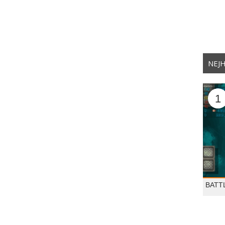
NEJH
1
BATT