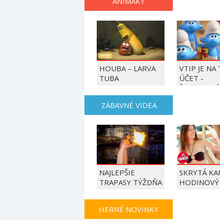
ANIMÁKY
HOUBA – LARVA
VTIP JE NA
TUBA
ÚČET -
ŠMOULOVÉ
ZÁBAVNÉ VIDEA
NAJLEPŠIE
SKRYTÁ KA
TRAPASY TÝŽDŇA
HODINOVÝ
HERNÉ NOVINKY