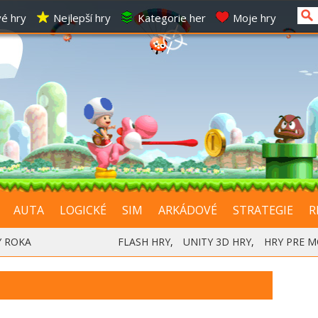
é hry
Nejlepší hry
Kategorie her
Moje hry
AUTA
LOGICKÉ
SIM
ARKÁDOVÉ
STRATEGIE
R
Y ROKA
FLASH HRY
,
UNITY 3D HRY
,
HRY PRE M