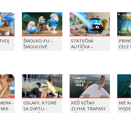
 TVOJ
ŠMOLKO-FU –
STATEČNÁ
PRIN
ŠMOULOVÉ
AUTÍČKA –
CELÝ 
BALÍČEK PIERRE
PRECLÍK
MERA -
OSLAVY, KTORÉ
KEĎ VZŤAH
NIE 
 MIX
SA ZVRTLI -
ZLYHÁ: TRAPASY
VYJDE
NAJLEPŠIE
PÁROV
TRAPASY TÝŽDŇA