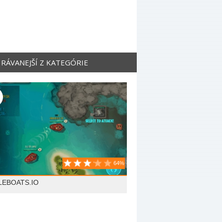
RÁVANEJŠÍ Z KATEGÓRIE
64%
LEBOATS.IO