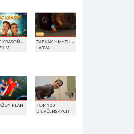
C KRASOŇ -
ZABIJÁK HMYZU –
FILM
LARVA
KAŽDÝ PLÁN
TOP 100
DIEVČENSKÝCH
FAILOV Z ROKU
2026