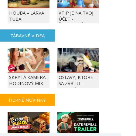
HOUBA – LARVA
VTIP JE NA TVOJ
TUBA
ÚČET -
ŠMOULOVÉ
ZÁBAVNÉ VIDEA
SKRYTÁ KAMERA -
OSLAVY, KTORÉ
HODINOVÝ MIX
SA ZVRTLI -
NAJLEPŠIE
TRAPASY TÝŽDŇA
HERNÉ NOVINKY