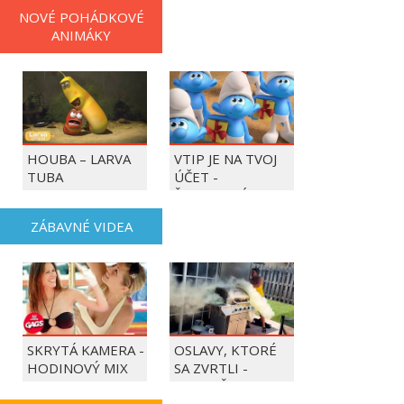
NOVÉ POHÁDKOVÉ
ANIMÁKY
HOUBA – LARVA
VTIP JE NA TVOJ
TUBA
ÚČET -
ŠMOULOVÉ
ZÁBAVNÉ VIDEA
SKRYTÁ KAMERA -
OSLAVY, KTORÉ
HODINOVÝ MIX
SA ZVRTLI -
NAJLEPŠIE