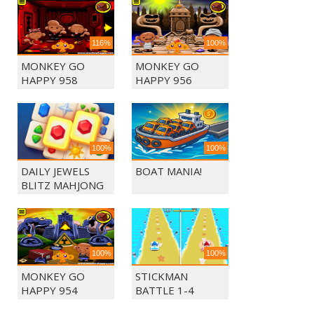
116%
100%
MONKEY GO
MONKEY GO
HAPPY 958
HAPPY 956
100%
100%
DAILY JEWELS
BOAT MANIA!
BLITZ MAHJONG
100%
100%
MONKEY GO
STICKMAN
HAPPY 954
BATTLE 1-4
PLAYERS