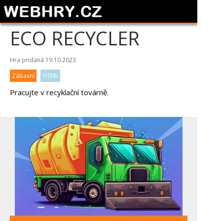
ECO RECYCLER
Hra pridaná 19.10.2023
Zábavní
HTML
Pracujte v recyklační továrně.