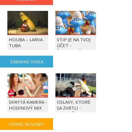
HOUBA – LARVA
VTIP JE NA TVOJ
TUBA
ÚČET -
ŠMOULOVÉ
ZÁBAVNÉ VIDEA
SKRYTÁ KAMERA -
OSLAVY, KTORÉ
HODINOVÝ MIX
SA ZVRTLI -
NAJLEPŠIE
TRAPASY TÝŽDŇA
HERNÉ NOVINKY