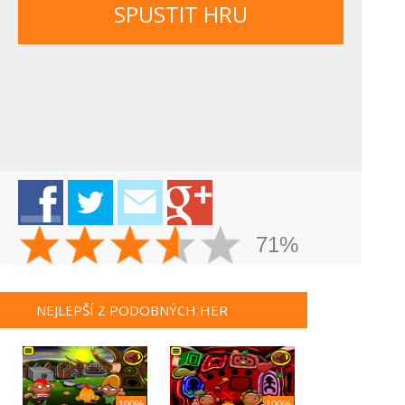
SPUSTIT HRU
71%
NEJLEPŠÍ Z PODOBNÝCH HER
100%
100%