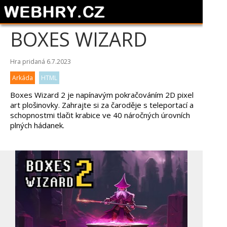
BOXES WIZARD
Hra pridaná 6.7.2023
Arkáda
HTML
Boxes Wizard 2 je napínavým pokračováním 2D pixel
art plošinovky. Zahrajte si za čaroděje s teleportací a
schopnostmi tlačit krabice ve 40 náročných úrovních
plných hádanek.