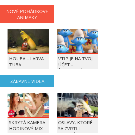
NOVÉ POHÁDKOVÉ
ANIMÁKY
HOUBA – LARVA
VTIP JE NA TVOJ
TUBA
ÚČET -
ŠMOULOVÉ
ZÁBAVNÉ VIDEA
SKRYTÁ KAMERA -
OSLAVY, KTORÉ
HODINOVÝ MIX
SA ZVRTLI -
NAJLEPŠIE