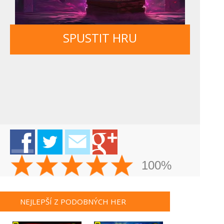
SPUSTIT HRU
100%
NEJLEPŠÍ Z PODOBNÝCH HER