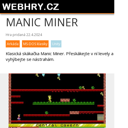
MANIC MINER
Hra pridaná 22.4.2024
Arkáda
MS-DOS klasiky
Unity
Klasická skákačka Manic Miner. Přeskákejte v ní levely a
vyhýbejte se nástrahám.