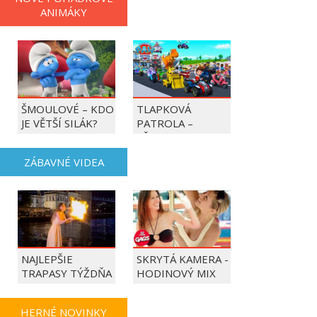
ANIMÁKY
ŠMOULOVÉ – KDO
TLAPKOVÁ
JE VĚTŠÍ SILÁK?
PATROLA –
VŠECHNY TLAPKY
DO AKCE!
ZÁBAVNÉ VIDEA
NAJLEPŠIE
SKRYTÁ KAMERA -
TRAPASY TÝŽDŇA
HODINOVÝ MIX
HERNÉ NOVINKY