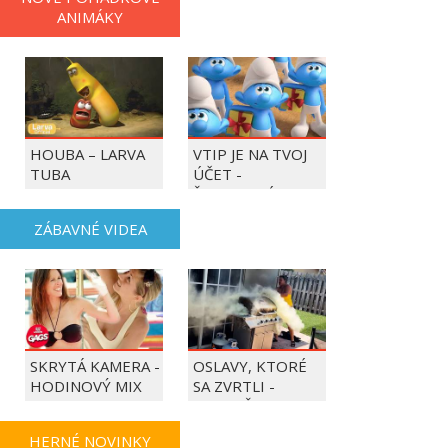
ANIMÁKY
HOUBA – LARVA
VTIP JE NA TVOJ
TUBA
ÚČET -
ŠMOULOVÉ
ZÁBAVNÉ VIDEA
SKRYTÁ KAMERA -
OSLAVY, KTORÉ
HODINOVÝ MIX
SA ZVRTLI -
NAJLEPŠIE
TRAPASY TÝŽDŇA
HERNÉ NOVINKY