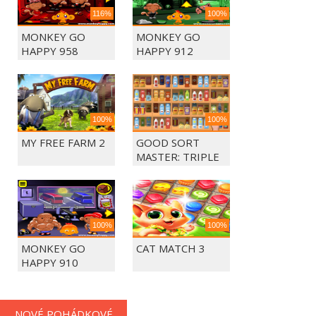
116%
100%
MONKEY GO
MONKEY GO
HAPPY 958
HAPPY 912
100%
100%
MY FREE FARM 2
GOOD SORT
MASTER: TRIPLE
MATCH
100%
100%
MONKEY GO
CAT MATCH 3
HAPPY 910
NOVÉ POHÁDKOVÉ