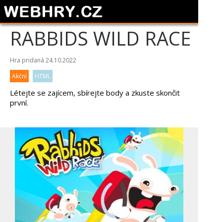
RABBIDS WILD RACE
Hra pridaná 24.10.2022
Akční
HTML
Létejte se zajícem, sbírejte body a zkuste skončit
první.