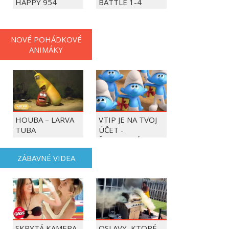
HAPPY 954
BATTLE 1-4
PLAYERS
NOVÉ POHÁDKOVÉ
ANIMÁKY
HOUBA – LARVA
VTIP JE NA TVOJ
TUBA
ÚČET -
ŠMOULOVÉ
ZÁBAVNÉ VIDEA
SKRYTÁ KAMERA -
OSLAVY, KTORÉ