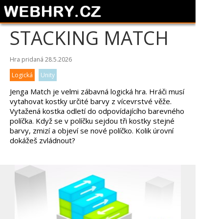
STACKING MATCH
Hra pridaná 28.5.2026
Logická
Unity
Jenga Match je velmi zábavná logická hra. Hráči musí
vytahovat kostky určité barvy z vícevrstvé věže.
Vytažená kostka odletí do odpovídajícího barevného
políčka. Když se v políčku sejdou tři kostky stejné
barvy, zmizí a objeví se nové políčko. Kolik úrovní
dokážeš zvládnout?