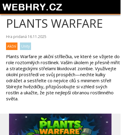
PLANTS WARFARE
Hra pridaná 16.11.2025
Akční
Unity
Plants Warfare je akční střílečka, ve které se vžijete do
role roztomilých rostlinek. Vaším úkolem je přesně mířit
a strategickými střelami likvidovat zombie. Využívejte
okolní prostředí ve svůj prospěch—nechte kulky
odrážet a sestřelte co nejvíce cílů s minimem střel!
Sbírejte hvězdičky, přizpůsobujte si vzhled svých
rostlin a ukažte, že jste nejlepší obranou rostlinného
světa.