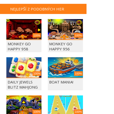
NEJLEPŠÍ Z PODOBNÝCH HER
116%
100%
MONKEY GO
MONKEY GO
HAPPY 958
HAPPY 956
100%
100%
DAILY JEWELS
BOAT MANIA!
BLITZ MAHJONG
100%
100%