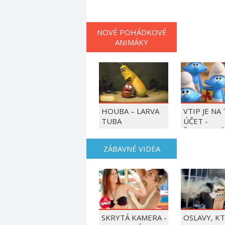
NOVÉ POHÁDKOVÉ
ANIMÁKY
HOUBA – LARVA
VTIP JE NA
TUBA
ÚČET -
ŠMOULOVÉ
ZÁBAVNÉ VIDEA
SKRYTÁ KAMERA -
OSLAVY, K