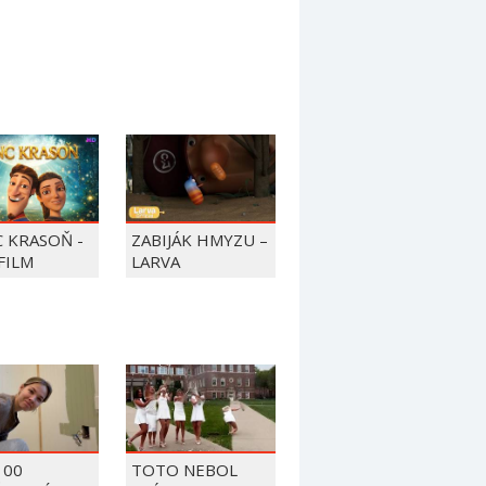
C KRASOŇ -
ZABIJÁK HMYZU –
FILM
LARVA
100
TOTO NEBOL