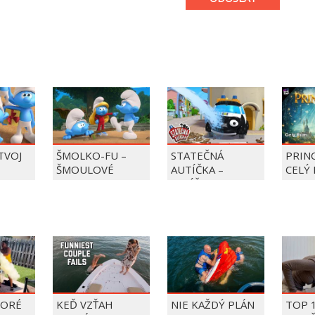
 TVOJ
ŠMOLKO-FU –
STATEČNÁ
PRIN
ŠMOULOVÉ
AUTÍČKA –
CELÝ 
BALÍČEK PIERRE
PRECLÍK
TORÉ
KEĎ VZŤAH
NIE KAŽDÝ PLÁN
TOP 