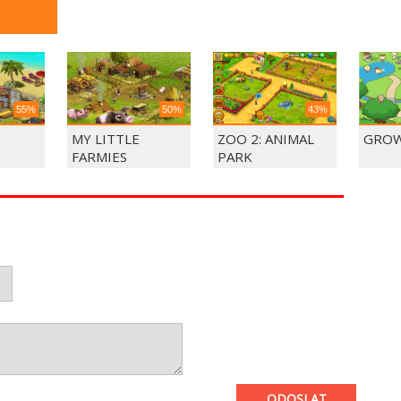
55%
50%
43%
MY LITTLE
ZOO 2: ANIMAL
GROW
FARMIES
PARK
ODOSLAT