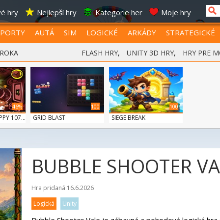
é hry
Nejlepší hry
Kategorie her
Moje hry
SPORTY
AUTÁ
SIM
LOGICKÉ
ARKÁDY
STRATEGICKÉ
 ROKA
FLASH HRY
,
UNITY 3D HRY
,
HRY PRE M
46%
100
100
Y 107...
GRID BLAST
SIEGE BREAK
BUBBLE SHOOTER VA
Hra pridaná 16.6.2026
Logická
Unity