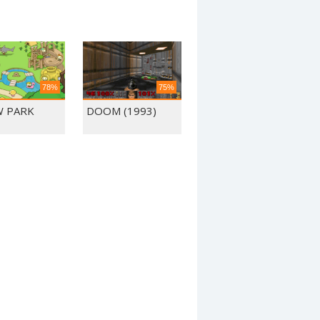
78%
75%
 PARK
DOOM (1993)