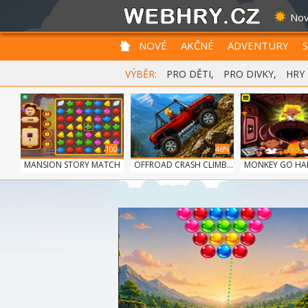
Nov
NOVÉ
AKČNÉ
ADVENTURY
VÝBĚR:
PRO DĚTI
,
PRO DIVKY
,
HRY
100
46%
MANSION STORY MATCH
OFFROAD CRASH CLIMB...
MONKEY GO HAPP