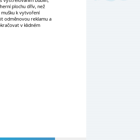
s vystřelováním bublin,
herní plochu dřív, než
u mušku k vytvoření
tit odměnovou reklamu a
pokračovat v klidném