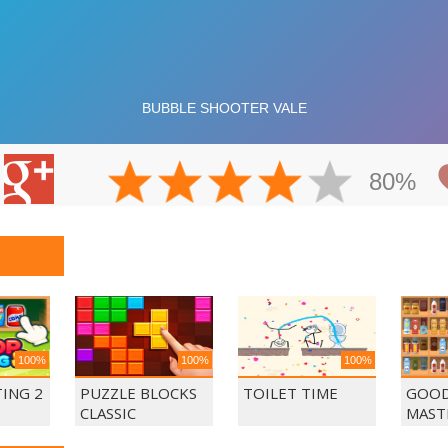
80%
100%
100%
100%
ING 2
PUZZLE BLOCKS
TOILET TIME
GOOD
CLASSIC
MAST
MAT