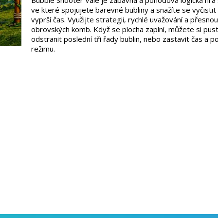
Bubble Shooter Vale je zábavná a pohodová logická hra 
ve které spojujete barevné bubliny a snažíte se vyčistit 
vyprší čas. Využijte strategii, rychlé uvažování a přesno
obrovských komb. Když se plocha zaplní, můžete si pus
odstranit poslední tři řady bublin, nebo zastavit čas a 
režimu.