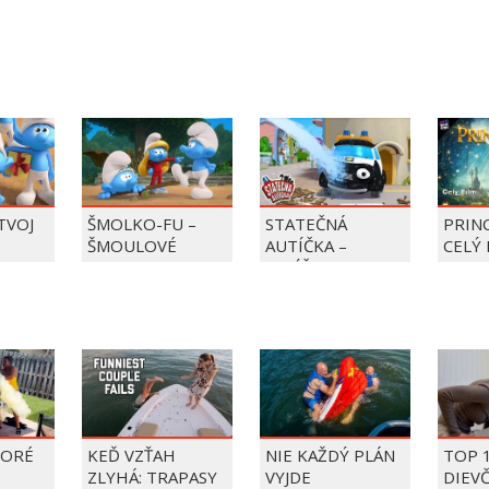
 TVOJ
ŠMOLKO-FU –
STATEČNÁ
PRIN
ŠMOULOVÉ
AUTÍČKA –
CELÝ 
BALÍČEK PIERRE
PRECLÍK
TORÉ
KEĎ VZŤAH
NIE KAŽDÝ PLÁN
TOP 
ZLYHÁ: TRAPASY
VYJDE
DIEV