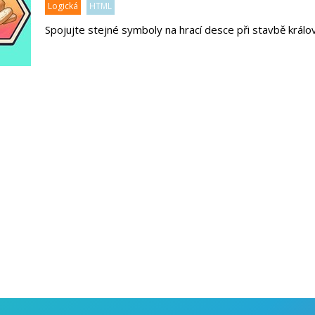
Logická
HTML
Spojujte stejné symboly na hrací desce při stavbě králo