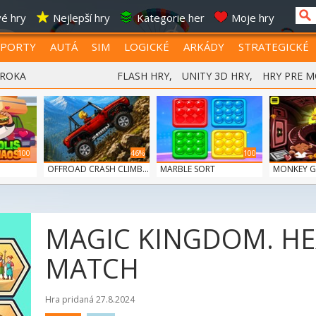
é hry
Nejlepší hry
Kategorie her
Moje hry
SPORTY
AUTÁ
SIM
LOGICKÉ
ARKÁDY
STRATEGICKÉ
 ROKA
FLASH HRY
,
UNITY 3D HRY
,
HRY PRE M
100
46%
100
OFFROAD CRASH CLIMB...
MARBLE SORT
MONKEY GO
MAGIC KINGDOM. HE
MATCH
Hra pridaná 27.8.2024