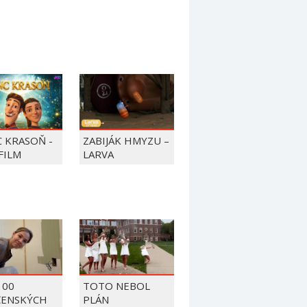
C KRASOŇ -
ZABIJÁK HMYZU –
FILM
LARVA
100
TOTO NEBOL
ČENSKÝCH
PLÁN