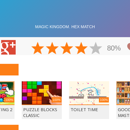
80%
100%
100%
100%
ING 2
PUZZLE BLOCKS
TOILET TIME
GOOD
CLASSIC
MAST
MAT