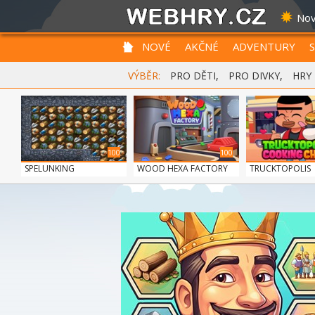
Nov
NOVÉ
AKČNÉ
ADVENTURY
VÝBĚR:
PRO DĚTI
,
PRO DIVKY
,
HRY
100
100
SPELUNKING
WOOD HEXA FACTORY
TRUCKTOPOLIS
COOKIN...
100
BOLTS