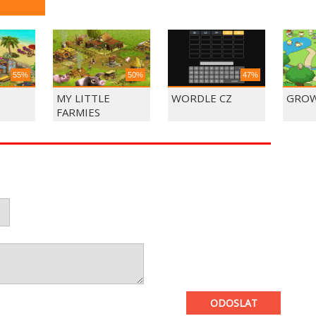
55%
50%
47%
MY LITTLE
WORDLE CZ
GROW
FARMIES
ODOSLAT