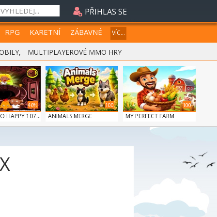
PŘIHLAS SE
RPG
KARETNÍ
ZÁBAVNÉ
VÍC...
OBILY
,
MULTIPLAYEROVÉ MMO HRY
46%
100
100
 HAPPY 107...
ANIMALS MERGE
MY PERFECT FARM
X