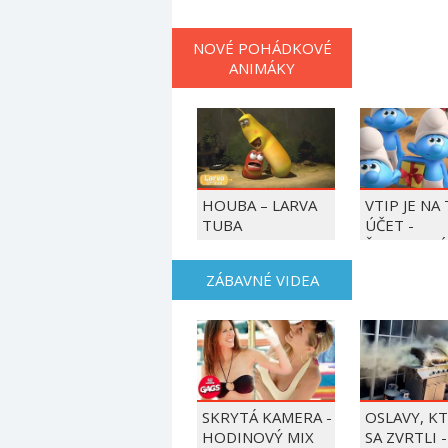
NOVÉ POHÁDKOVÉ
ANIMÁKY
HOUBA – LARVA
VTIP JE NA
TUBA
ÚČET -
ŠMOULOVÉ
ZÁBAVNÉ VIDEA
SKRYTÁ KAMERA -
OSLAVY, K
HODINOVÝ MIX
SA ZVRTLI -