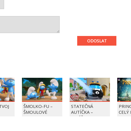
ODOSLAT
 TVOJ
ŠMOLKO-FU –
STATEČNÁ
PRIN
ŠMOULOVÉ
AUTÍČKA –
CELÝ 
BALÍČEK PIERRE
PRECLÍK