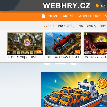
Nov
NOVÉ
AKČNÉ
ADVENTURY
VÝBĚR:
PRO DĚTI
,
PRO DIVKY
,
HRY
100
46%
HIDDEN OBJECT TIME ...
OFFROAD CRASH CLIMB...
MONKEY GO HAPP