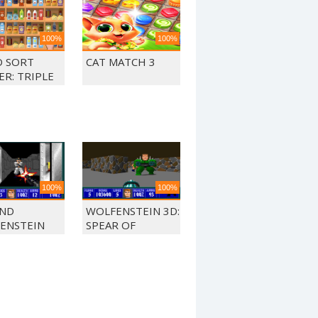
100%
100%
 SORT
CAT MATCH 3
ER: TRIPLE
CH
100%
100%
ND
WOLFENSTEIN 3D:
ENSTEIN
SPEAR OF
DESTINY