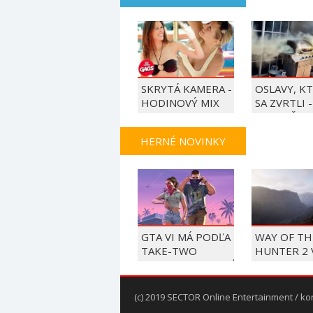
SKRYTÁ KAMERA -
OSLAVY, K
HODINOVÝ MIX
SA ZVRTLI -
NAJLEPŠIE
TRAPASY T
HERNÉ NOVINKY
GTA VI MÁ PODĽA
WAY OF TH
TAKE-TWO
HUNTER 2 
BEZPRECEDENTNÉ
V SEPTEMB
PREDOBJEDNÁVKY
PC A KONZ
(c) 2019 SECTOR Online Entertainment / ko