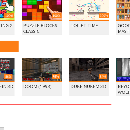
100%
100%
100%
ING 2
PUZZLE BLOCKS
TOILET TIME
GOOD
CLASSIC
MAST
MAT
86%
75%
84%
IN 3D
DOOM (1993)
DUKE NUKEM 3D
BEYO
WOLF