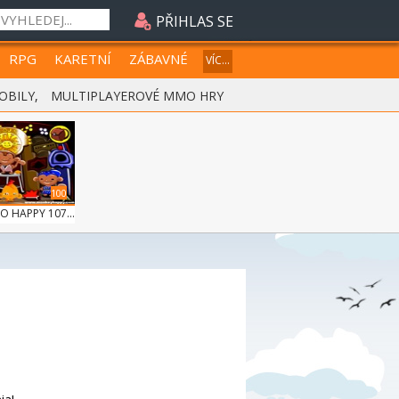
PŘIHLAS SE
RPG
KARETNÍ
ZÁBAVNÉ
VÍC...
OBILY
,
MULTIPLAYEROVÉ MMO HRY
100
 HAPPY 107...