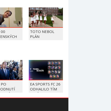
100
TOTO NEBOL
ČENSKÝCH
PLÁN
OV Z ROKU
 PO
EA SPORTS FC 26
ODNUTÍ
ODHALILO TÍM
 MUSÍ
SEZÓNY, V
ATIŤ
ZOZNAME
TU 567
NECHÝBAJÚ
ÓNOV
MBAPPÉ,