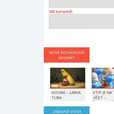
Váš komentář:
NOVÉ POHÁDKOVÉ
ANIMÁKY
HOUBA – LARVA
VTIP JE NA
TUBA
ÚČET -
ŠMOULOVÉ
ZÁBAVNÉ VIDEA