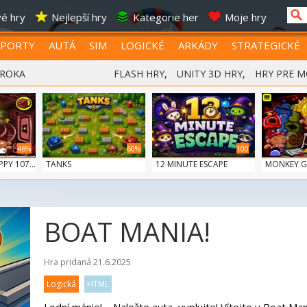
é hry
Nejlepší hry
Kategorie her
Moje hry
SPORTY
AUTÁ
SIM
LOGICKÉ
ARKÁDY
STRATEGICKÉ
 ROKA
FLASH HRY
,
UNITY 3D HRY
,
HRY PRE M
46%
60%
100
Y 107...
TANKS
12 MINUTE ESCAPE
MONKEY GO
BOAT MANIA!
Hra pridaná 21.6.2025
Logická
HTML