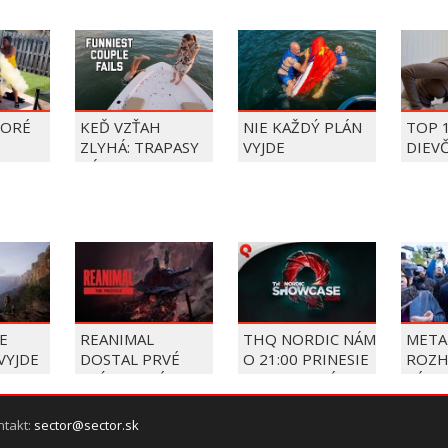
TORÉ
KEĎ VZŤAH
NIE KAŽDÝ PLÁN
TOP 
ZLYHÁ: TRAPASY
VYJDE
DIEV
PÁROV
FAIL
ÝŽDŇA
2026
E
REANIMAL
THQ NORDIC NÁM
META
VYJDE
DOSTAL PRVÉ
O 21:00 PRINESIE
ROZH
RI NA
PRÍBEHOVÉ DLC
SVOJU VEĽKÚ
SÚDU
OLÁCH
THE PRISONER
LETNÚ
ZAPL
PREZENTÁCIU
POKU
ntakt:
sector@sector.sk
MILI