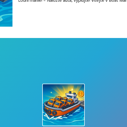
Lodní mánie! – Naložte auta, vyplujte! Vítejte v Boat Man