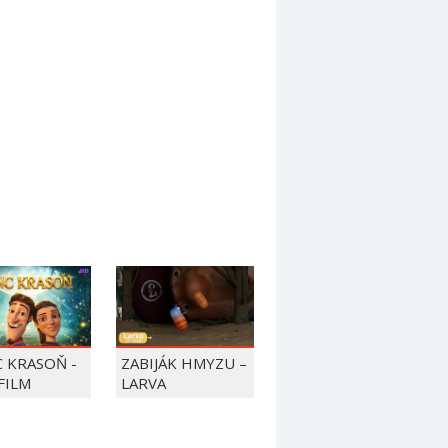
C KRASOŇ -
ZABIJÁK HMYZU –
FILM
LARVA