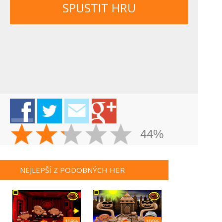
SPUSTIT HRU
44%
NEJLEPŠÍ Z PODOBNÝCH HER
116%
100%