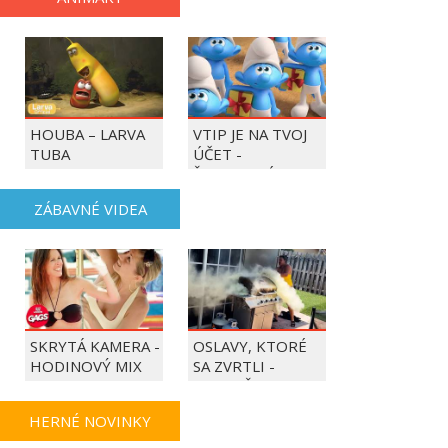
HOUBA – LARVA
VTIP JE NA TVOJ
TUBA
ÚČET -
ŠMOULOVÉ
ZÁBAVNÉ VIDEA
SKRYTÁ KAMERA -
OSLAVY, KTORÉ
HODINOVÝ MIX
SA ZVRTLI -
NAJLEPŠIE
TRAPASY TÝŽDŇA
HERNÉ NOVINKY