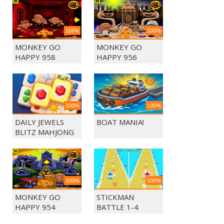
116%
100%
MONKEY GO
MONKEY GO
HAPPY 958
HAPPY 956
100%
100%
DAILY JEWELS
BOAT MANIA!
BLITZ MAHJONG
100%
100%
MONKEY GO
STICKMAN
HAPPY 954
BATTLE 1-4
PLAYERS