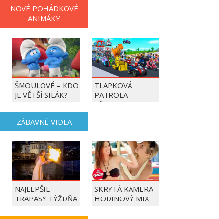
NOVÉ POHÁDKOVÉ
ANIMÁKY
ŠMOULOVÉ – KDO
TLAPKOVÁ
JE VĚTŠÍ SILÁK?
PATROLA –
VŠECHNY TLAPKY
DO AKCE!
ZÁBAVNÉ VIDEA
NAJLEPŠIE
SKRYTÁ KAMERA -
TRAPASY TÝŽDŇA
HODINOVÝ MIX