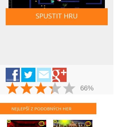
SPUSTIT HRU
66%
NEJLEPŠÍ Z PODOBNÝCH HER