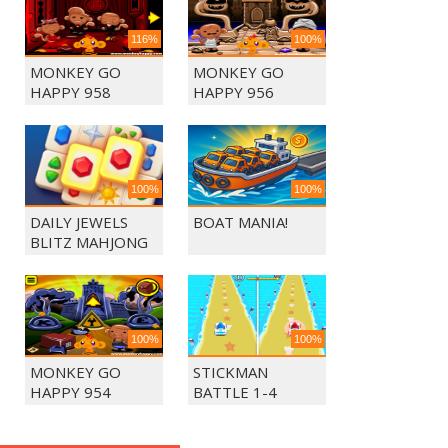
116%
100%
MONKEY GO
MONKEY GO
HAPPY 958
HAPPY 956
100%
100%
DAILY JEWELS
BOAT MANIA!
BLITZ MAHJONG
100%
100%
MONKEY GO
STICKMAN
HAPPY 954
BATTLE 1-4
PLAYERS