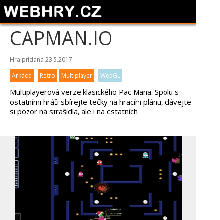
CAPMAN.IO
Hra pridaná 23.5.2017
Arkáda
Retro
Multiplayer
WebGL
Multiplayerová verze klasického Pac Mana. Spolu s
ostatními hráči sbírejte tečky na hracím plánu, dávejte
si pozor na strašidla, ale i na ostatních.