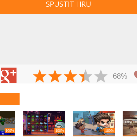
SPUSTIT HRU
68%
100%
100%
100%