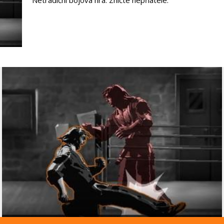
Netradiční bojová hra. Zničte nepříatele.