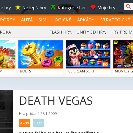
é hry
Nejlepší hry
Kategorie her
Moje hry
SPORTY
AUTÁ
SIM
LOGICKÉ
ARKÁDY
STRATEGICKÉ
 ROKA
FLASH HRY
,
UNITY 3D HRY
,
HRY PRE M
100
100
100
RM
BOLTS
ICE CREAM SORT
MONKEY GO
DEATH VEGAS
Hra pridaná 28.1.2009
Akční
Flash