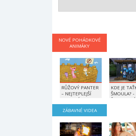
NOVÉ POHÁDKOVÉ
ANIMÁKY
RŮŽOVÝ PANTER
KDE JE TAŤ
– NEJTEPLEJŠÍ
ŠMOULA? -
OBDOBÍ ROKU
ŠMOULOVÉ
ZÁBAVNÉ VIDEA