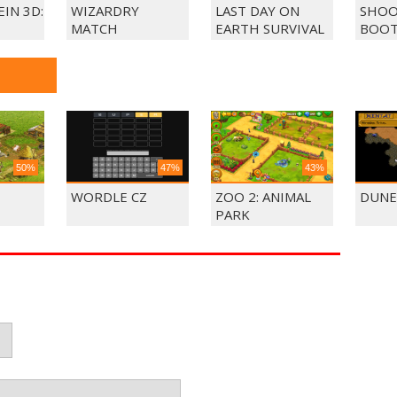
IN 3D:
WIZARDRY
LAST DAY ON
SHOO
MATCH
EARTH SURVIVAL
BOOT
50%
47%
43%
WORDLE CZ
ZOO 2: ANIMAL
DUNE
PARK