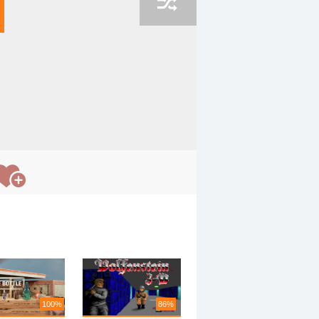
100%
86%