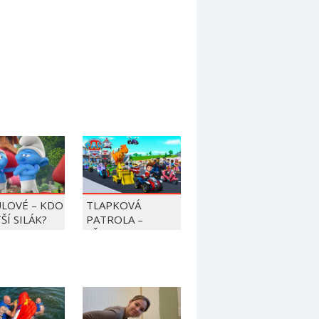
LOVÉ – KDO
TLAPKOVÁ
TŠÍ SILÁK?
PATROLA –
VŠECHNY TLAPKY
DO AKCE!