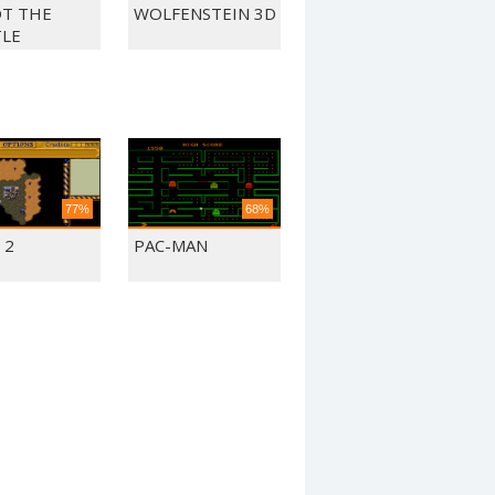
T THE
WOLFENSTEIN 3D
LE
77%
68%
 2
PAC-MAN