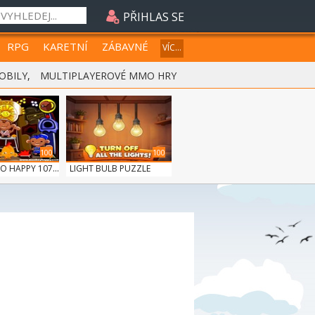
PŘIHLAS SE
RPG
KARETNÍ
ZÁBAVNÉ
VÍC...
OBILY
,
MULTIPLAYEROVÉ MMO HRY
100
100
 HAPPY 107...
LIGHT BULB PUZZLE