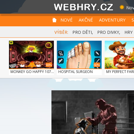
Nov
NOVÉ
AKČNÉ
ADVENTURY
VÝBĚR:
PRO DĚTI
,
PRO DIVKY
,
HRY
46%
60%
MONKEY GO HAPPY 107...
HOSPITAL SURGEON
MY PERFECT FA
DO...