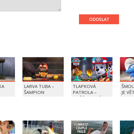
ODOSLAT
KA
LARVA TUBA –
TLAPKOVÁ
ŠMOU
ŠAMPION
PATROLA –
JE VĚ
POŽÁR NA ZÁMKU!