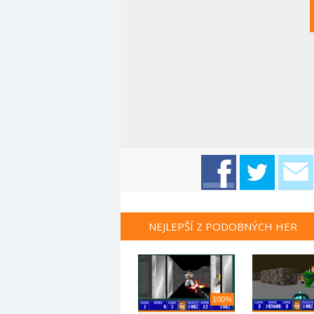
NEJLEPŠÍ Z PODOBNÝCH HER
100%