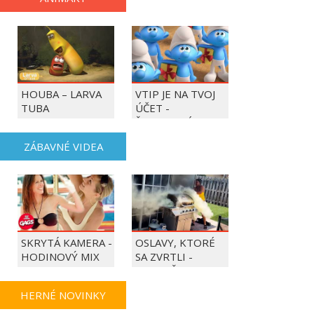
HOUBA – LARVA
VTIP JE NA TVOJ
TUBA
ÚČET -
ŠMOULOVÉ
ZÁBAVNÉ VIDEA
SKRYTÁ KAMERA -
OSLAVY, KTORÉ
HODINOVÝ MIX
SA ZVRTLI -
NAJLEPŠIE
TRAPASY TÝŽDŇA
HERNÉ NOVINKY