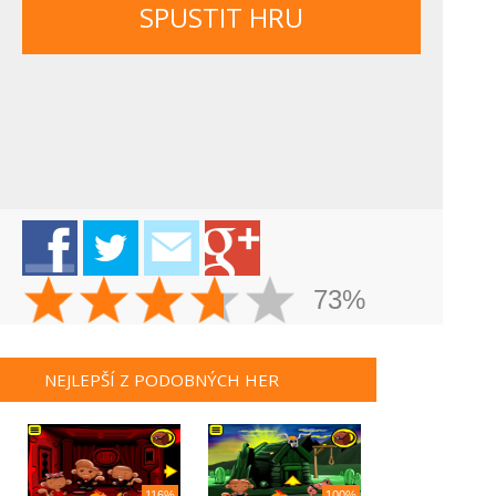
SPUSTIT HRU
73%
NEJLEPŠÍ Z PODOBNÝCH HER
116%
100%