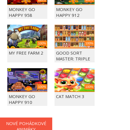
MONKEY GO
MONKEY GO
HAPPY 958
HAPPY 912
100%
100%
MY FREE FARM 2
GOOD SORT
MASTER: TRIPLE
MATCH
100%
100%
MONKEY GO
CAT MATCH 3
HAPPY 910
NOVÉ POHÁDKOVÉ
ANIMÁKY