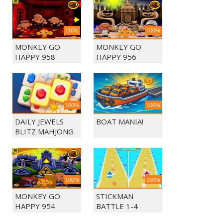
116%
100%
MONKEY GO
MONKEY GO
HAPPY 958
HAPPY 956
100%
100%
DAILY JEWELS
BOAT MANIA!
BLITZ MAHJONG
100%
100%
MONKEY GO
STICKMAN
HAPPY 954
BATTLE 1-4
PLAYERS