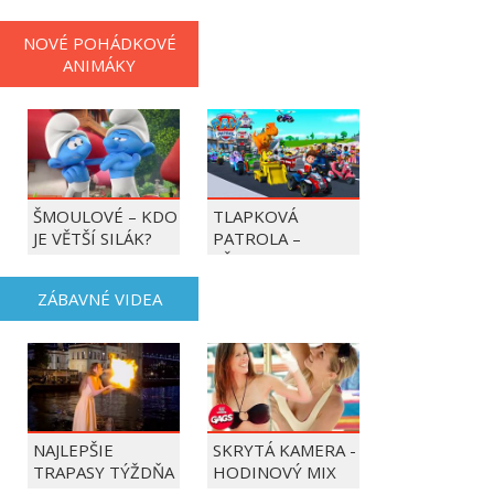
NOVÉ POHÁDKOVÉ
ANIMÁKY
ŠMOULOVÉ – KDO
TLAPKOVÁ
JE VĚTŠÍ SILÁK?
PATROLA –
VŠECHNY TLAPKY
DO AKCE!
ZÁBAVNÉ VIDEA
NAJLEPŠIE
SKRYTÁ KAMERA -
TRAPASY TÝŽDŇA
HODINOVÝ MIX