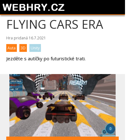
FLYING CARS ERA
Hra pridaná 16.7.2021
Auta
3D
Unity
Jezděte s autíčky po futuristické trati.