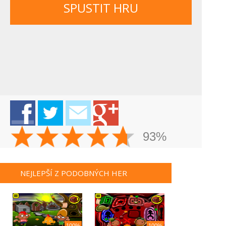
SPUSTIT HRU
93%
NEJLEPŠÍ Z PODOBNÝCH HER
100%
100%