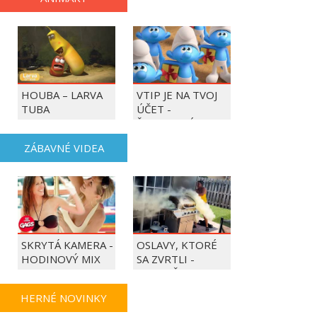
HOUBA – LARVA
VTIP JE NA TVOJ
TUBA
ÚČET -
ŠMOULOVÉ
ZÁBAVNÉ VIDEA
SKRYTÁ KAMERA -
OSLAVY, KTORÉ
HODINOVÝ MIX
SA ZVRTLI -
NAJLEPŠIE
TRAPASY TÝŽDŇA
HERNÉ NOVINKY