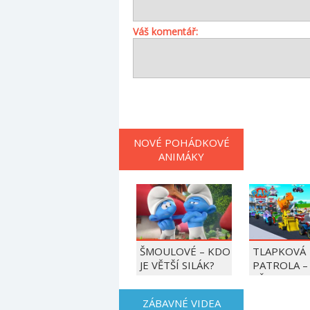
Váš komentář:
NOVÉ POHÁDKOVÉ
ANIMÁKY
ŠMOULOVÉ – KDO
TLAPKOVÁ
JE VĚTŠÍ SILÁK?
PATROLA –
VŠECHNY T
DO AKCE!
ZÁBAVNÉ VIDEA