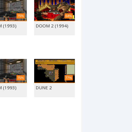
75%
64%
 (1993)
DOOM 2 (1994)
75%
77%
 (1993)
DUNE 2