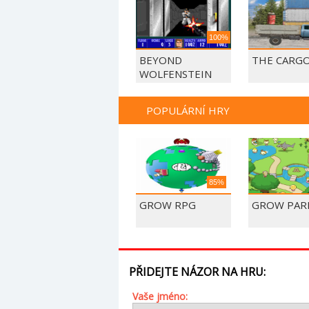
100%
BEYOND
THE CARGO
WOLFENSTEIN
POPULÁRNÍ HRY
85%
GROW RPG
GROW PAR
PŘIDEJTE NÁZOR NA HRU:
Vaše jméno: