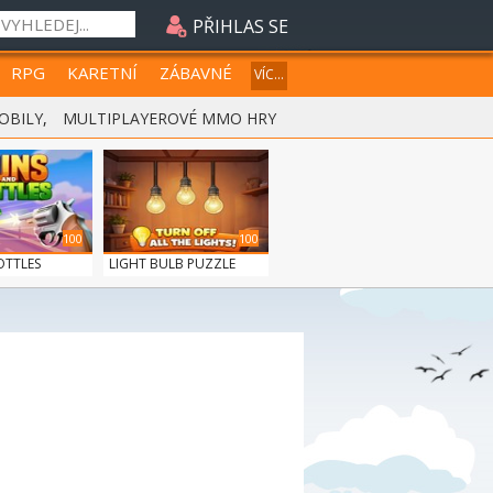
PŘIHLAS SE
RPG
KARETNÍ
ZÁBAVNÉ
VÍC...
OBILY
,
MULTIPLAYEROVÉ MMO HRY
100
100
OTTLES
LIGHT BULB PUZZLE