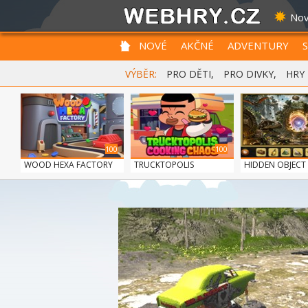
Nov
NOVÉ
AKČNÉ
ADVENTURY
VÝBĚR:
PRO DĚTI
,
PRO DIVKY
,
HRY
100
100
WOOD HEXA FACTORY
TRUCKTOPOLIS
HIDDEN OBJECT T
COOKIN...