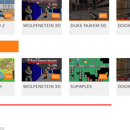
93%
86%
84%
 2
WOLFENSTEIN 3D
DUKE NUKEM 3D
DOOM
78%
86%
81%
K
WOLFENSTEIN 3D
SUPAPLEX
DOOM