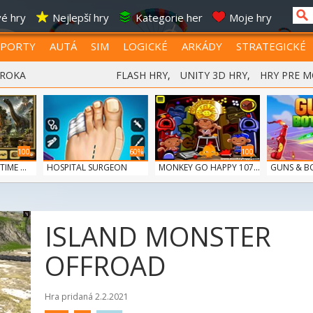
é hry
Nejlepší hry
Kategorie her
Moje hry
SPORTY
AUTÁ
SIM
LOGICKÉ
ARKÁDY
STRATEGICKÉ
 ROKA
FLASH HRY
,
UNITY 3D HRY
,
HRY PRE M
100
60%
100
IME ...
HOSPITAL SURGEON
MONKEY GO HAPPY 107...
GUNS & B
DO...
ISLAND MONSTER
OFFROAD
Hra pridaná 2.2.2021