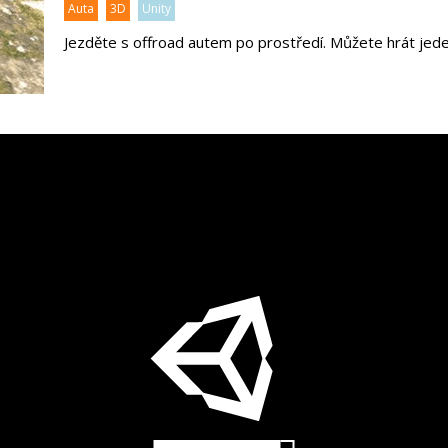
Auta
3D
Unity
Jezděte s offroad autem po prostředí. Můžete hrát jed