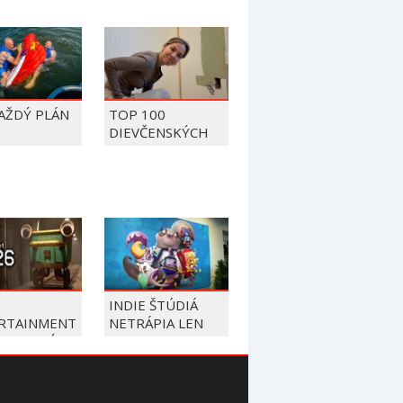
KAŽDÝ PLÁN
TOP 100
DIEVČENSKÝCH
FAILOV Z ROKU
2026
INDIE ŠTÚDIÁ
RTAINMENT
NETRÁPIA LEN
UJE NOVÝ
PENIAZE, ALE AJ
KT. S ČÍM
BIZNIS
Í?