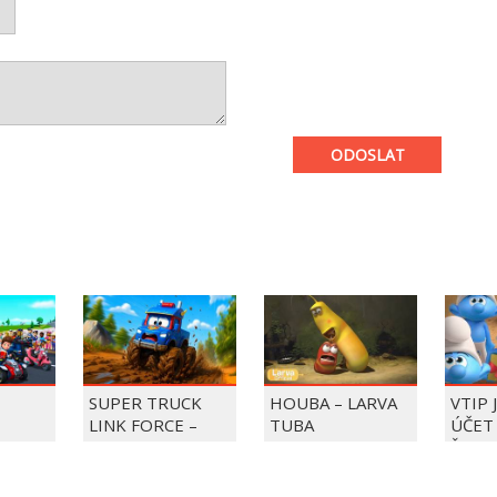
ODOSLAT
SUPER TRUCK
HOUBA – LARVA
VTIP 
LINK FORCE –
TUBA
ÚČET 
LAPKY
SUPER TRUCK
ŠMOU
ZACHRAŇUJE DEN
ZMRZLINY!