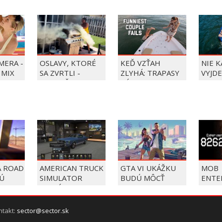
MERA -
OSLAVY, KTORÉ
KEĎ VZŤAH
NIE 
 MIX
SA ZVRTLI -
ZLYHÁ: TRAPASY
VYJDE
NAJLEPŠIE
PÁROV
TRAPASY TÝŽDŇA
A ROAD
AMERICAN TRUCK
GTA VI UKÁŽKU
MOB
JÚ
SIMULATOR
BUDÚ MÔCŤ
ENTE
ESTY
PRIDÁ ATLAS,
STREAMERI
TEAS
KTORÝ Z JAZDY
OKAMŽITE
PROJE
ROBÍ TURISTICKÉ
PREBERAŤ Z
SÚVIS
ntakt:
sector@sector.sk
OBJAVOVANIE
NETFLIXU