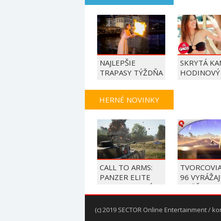
NAJLEPŠIE
SKRYTÁ KA
TRAPASY TÝŽDŇA
HODINOVÝ
HERNÉ NOVINKY
CALL TO ARMS:
TVORCOVI
PANZER ELITE
96 VYRÁŽA
DOSTAL VEĽKÚ
OPÄŤ NA C
AKTUALIZÁCIU
(c) 2019 SECTOR Online Entertainment / ko