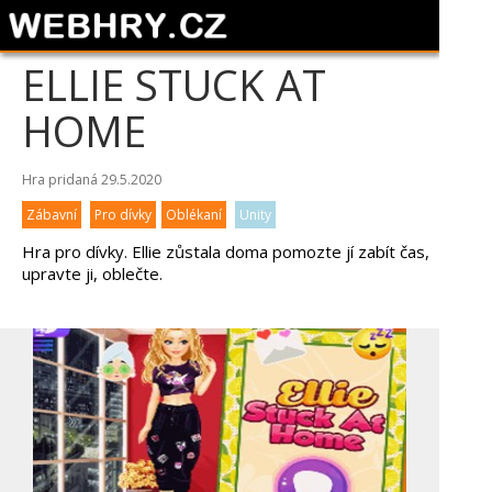
ELLIE STUCK AT
HOME
Hra pridaná 29.5.2020
Zábavní
Pro dívky
Oblékaní
Unity
Hra pro dívky. Ellie zůstala doma pomozte jí zabít čas,
upravte ji, oblečte.