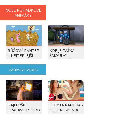
NOVÉ POHÁDKOVÉ
ANIMÁKY
RŮŽOVÝ PANTER
KDE JE TAŤKA
– NEJTEPLEJŠÍ
ŠMOULA? -
OBDOBÍ ROKU
ŠMOULOVÉ
ZÁBAVNÉ VIDEA
NAJLEPŠIE
SKRYTÁ KAMERA -
TRAPASY TÝŽDŇA
HODINOVÝ MIX