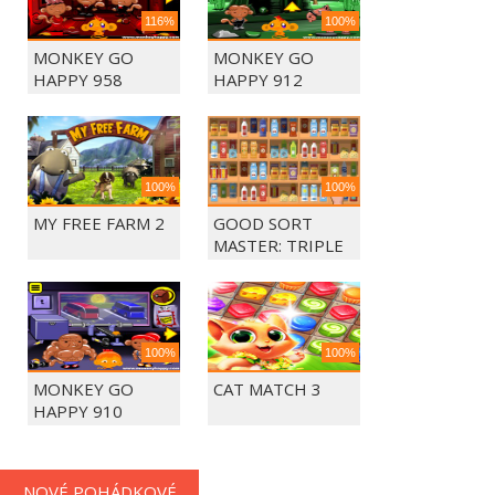
116%
100%
MONKEY GO
MONKEY GO
HAPPY 958
HAPPY 912
100%
100%
MY FREE FARM 2
GOOD SORT
MASTER: TRIPLE
MATCH
100%
100%
MONKEY GO
CAT MATCH 3
HAPPY 910
NOVÉ POHÁDKOVÉ