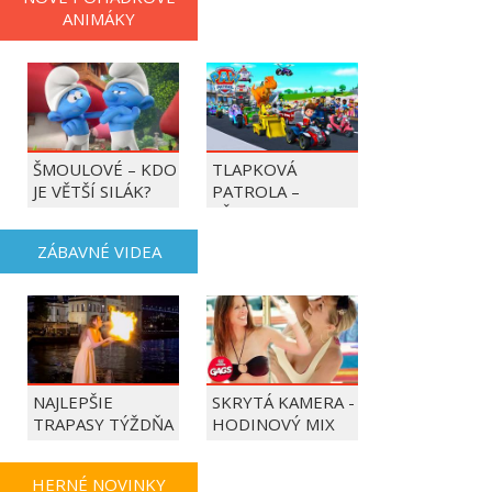
ANIMÁKY
ŠMOULOVÉ – KDO
TLAPKOVÁ
JE VĚTŠÍ SILÁK?
PATROLA –
VŠECHNY TLAPKY
DO AKCE!
ZÁBAVNÉ VIDEA
NAJLEPŠIE
SKRYTÁ KAMERA -
TRAPASY TÝŽDŇA
HODINOVÝ MIX
HERNÉ NOVINKY