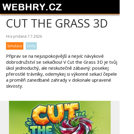
CUT THE GRASS 3D
Hra pridaná 7.7.2026
Simulace
Unity
Připrav se na nejuspokojivější a nejvíc návykové
dobrodružství se sekačkou! V Cut the Grass 3D je tvůj
úkol jednoduchý, ale neskutečně zábavný: posekej
přerostlé trávníky, odemykej si výkonné sekací čepele
a proměň zanedbané zahrady v dokonale upravené
skvosty.