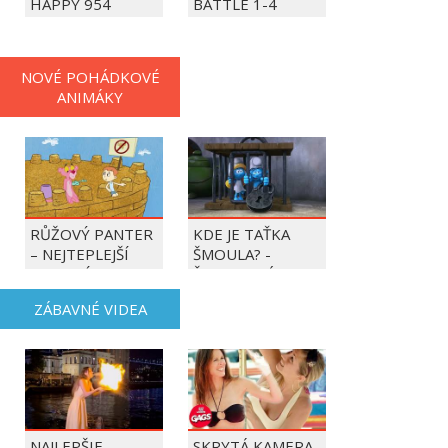
HAPPY 954
BATTLE 1-4
PLAYERS
NOVÉ POHÁDKOVÉ
ANIMÁKY
RŮŽOVÝ PANTER
KDE JE TAŤKA
– NEJTEPLEJŠÍ
ŠMOULA? -
OBDOBÍ ROKU
ŠMOULOVÉ
ZÁBAVNÉ VIDEA
NAJLEPŠIE
SKRYTÁ KAMERA -