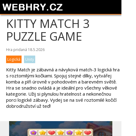
KITTY MATCH 3
PUZZLE GAME
Hra pridaná 18.5.2026
Logická
Unity
Kitty Match je zábavná a návyková match-3 logická hra
s roztomilými kočkami. Spojuj stejné dílky, vytvářej
komba a plň úrovně v pohodovém a barevném světě.
Hra se snadno ovládá a je ideální pro všechny věkové
kategorie. Užij si plynulou hratelnost a nekonečnou
porci logické zábavy. Vydej se na své roztomilé kočičí
dobrodružství už teď!