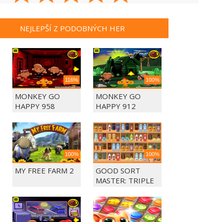
NEJLEPŠÍ Z PODOBNÝCH HER
116%
100%
MONKEY GO
MONKEY GO
HAPPY 958
HAPPY 912
100%
100%
MY FREE FARM 2
GOOD SORT
MASTER: TRIPLE
MATCH