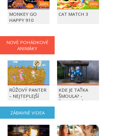
100%
100%
MONKEY GO
CAT MATCH 3
HAPPY 910
NOVÉ POHÁDKOVÉ
ANIMÁKY
RŮŽOVÝ PANTER
KDE JE TAŤKA
– NEJTEPLEJŠÍ
ŠMOULA? -
OBDOBÍ ROKU
ŠMOULOVÉ
ZÁBAVNÉ VIDEA