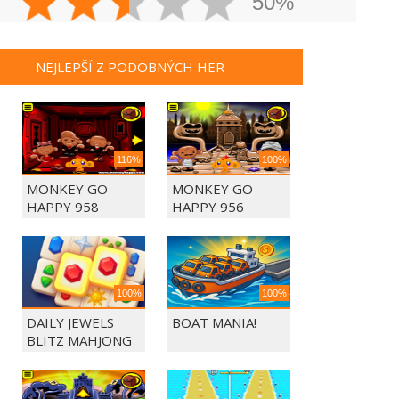
50%
NEJLEPŠÍ Z PODOBNÝCH HER
116%
100%
MONKEY GO
MONKEY GO
HAPPY 958
HAPPY 956
100%
100%
DAILY JEWELS
BOAT MANIA!
BLITZ MAHJONG