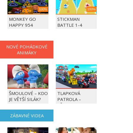
100%
100%
MONKEY GO
STICKMAN
HAPPY 954
BATTLE 1-4
PLAYERS
NOVÉ POHÁDKOVÉ
ANIMÁKY
ŠMOULOVÉ – KDO
TLAPKOVÁ
JE VĚTŠÍ SILÁK?
PATROLA –
VŠECHNY TLAPKY
DO AKCE!
ZÁBAVNÉ VIDEA