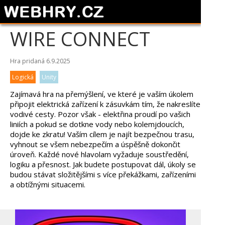
WIRE CONNECT
Hra pridaná 6.9.2025
Logická
Unity
Zajímavá hra na přemýšlení, ve které je vaším úkolem
připojit elektrická zařízení k zásuvkám tím, že nakreslíte
vodivé cesty. Pozor však - elektřina proudí po vašich
liniích a pokud se dotkne vody nebo kolemjdoucích,
dojde ke zkratu! Vaším cílem je najít bezpečnou trasu,
vyhnout se všem nebezpečím a úspěšně dokončit
úroveň. Každé nové hlavolam vyžaduje soustředění,
logiku a přesnost. Jak budete postupovat dál, úkoly se
budou stávat složitějšími s více překážkami, zařízeními
a obtížnými situacemi.