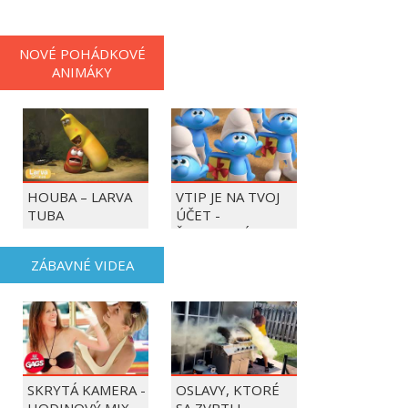
PLAYERS
NOVÉ POHÁDKOVÉ
ANIMÁKY
HOUBA – LARVA
VTIP JE NA TVOJ
TUBA
ÚČET -
ŠMOULOVÉ
ZÁBAVNÉ VIDEA
SKRYTÁ KAMERA -
OSLAVY, KTORÉ