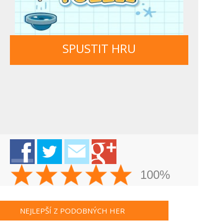
SPUSTIT HRU
100%
NEJLEPŠÍ Z PODOBNÝCH HER