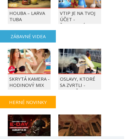
HOUBA – LARVA
VTIP JE NA TVOJ
TUBA
ÚČET -
ŠMOULOVÉ
ZÁBAVNÉ VIDEA
SKRYTÁ KAMERA -
OSLAVY, KTORÉ
HODINOVÝ MIX
SA ZVRTLI -
NAJLEPŠIE
TRAPASY TÝŽDŇA
HERNÉ NOVINKY