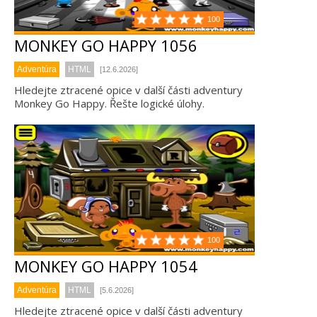
100
MONKEY GO HAPPY 1056
Adventúra
HTML
[12.6.2026]
Hledejte ztracené opice v další části adventury
Monkey Go Happy. Řešte logické úlohy.
100
MONKEY GO HAPPY 1054
Adventúra
HTML
[5.6.2026]
Hledejte ztracené opice v další části adventury