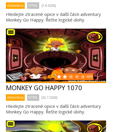
Adventúra
HTML
[7.8.2026]
Hledejte ztracené opice v další části adventury
Monkey Go Happy. Řešte logické úlohy.
46%
MONKEY GO HAPPY 1070
Adventúra
HTML
[31.7.2026]
Hledejte ztracené opice v další části adventury
Monkey Go Happy. Řešte logické úlohy.