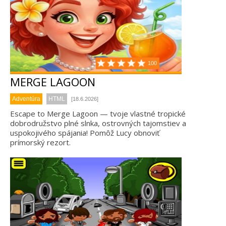
100
MERGE LAGOON
Adventúra
HTML
[18.6.2026]
Escape to Merge Lagoon — tvoje vlastné tropické
dobrodružstvo plné slnka, ostrovných tajomstiev a
uspokojivého spájania! Pomôž Lucy obnoviť
prímorský rezort.