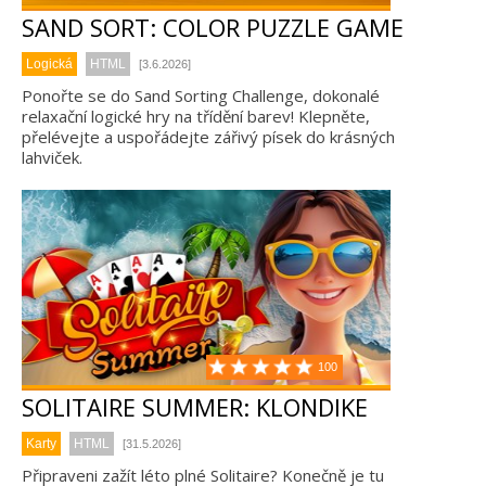
SAND SORT: COLOR PUZZLE GAME
Logická
HTML
[3.6.2026]
Ponořte se do Sand Sorting Challenge, dokonalé
relaxační logické hry na třídění barev! Klepněte,
přelévejte a uspořádejte zářivý písek do krásných
lahviček.
100
SOLITAIRE SUMMER: KLONDIKE
Karty
HTML
[31.5.2026]
Připraveni zažít léto plné Solitaire? Konečně je tu