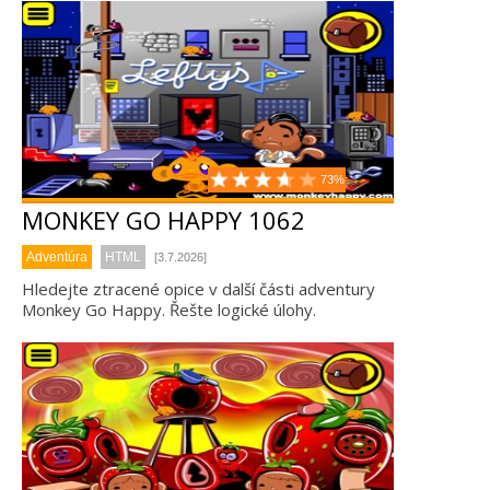
73%
MONKEY GO HAPPY 1062
Adventúra
HTML
[3.7.2026]
Hledejte ztracené opice v další části adventury
Monkey Go Happy. Řešte logické úlohy.