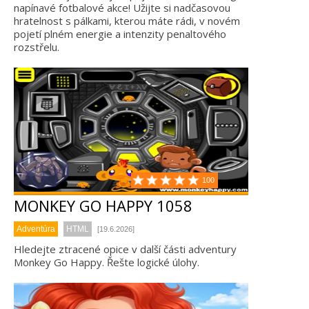
napínavé fotbalové akce! Užijte si nadčasovou
hratelnost s pálkami, kterou máte rádi, v novém
pojetí plném energie a intenzity penaltového
rozstřelu.
100
MONKEY GO HAPPY 1058
Adventúra
HTML
[19.6.2026]
Hledejte ztracené opice v další části adventury
Monkey Go Happy. Řešte logické úlohy.