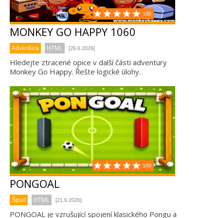
100
MONKEY GO HAPPY 1060
Adventúra
HTML
[26.6.2026]
Hledejte ztracené opice v další části adventury
Monkey Go Happy. Řešte logické úlohy.
100
PONGOAL
Šport
HTML
[21.6.2026]
PONGOAL je vzrušující spojení klasického Pongu a