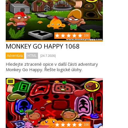
100
MONKEY GO HAPPY 1068
Adventúra
HTML
[24.7.2026]
Hledejte ztracené opice v další části adventury
Monkey Go Happy. Řešte logické úlohy.
100