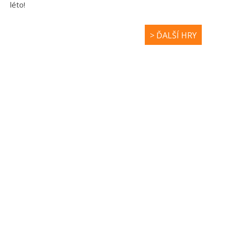
léto!
> ĎALŠÍ HRY