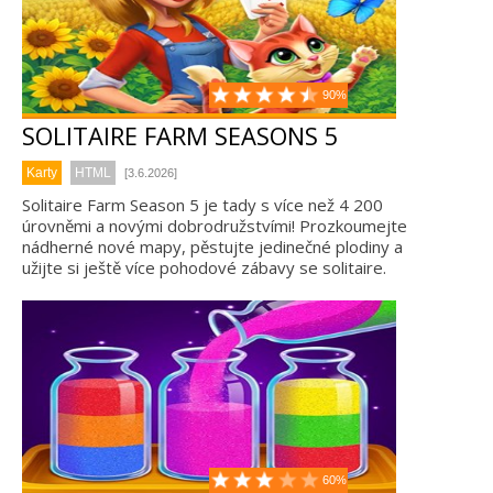
90%
SOLITAIRE FARM SEASONS 5
Karty
HTML
[3.6.2026]
Solitaire Farm Season 5 je tady s více než 4 200
úrovněmi a novými dobrodružstvími! Prozkoumejte
nádherné nové mapy, pěstujte jedinečné plodiny a
užijte si ještě více pohodové zábavy se solitaire.
60%