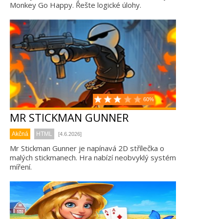
Monkey Go Happy. Řešte logické úlohy.
60%
MR STICKMAN GUNNER
Akčná
HTML
[4.6.2026]
Mr Stickman Gunner je napínavá 2D střílečka o
malých stickmanech. Hra nabízí neobvyklý systém
míření.