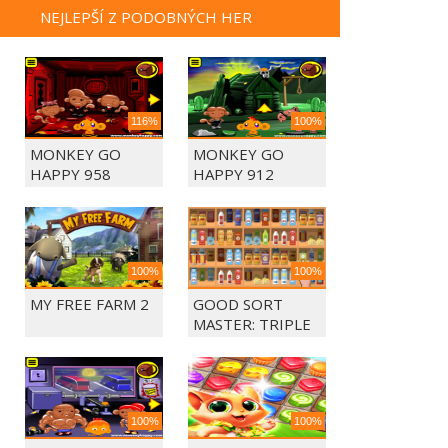
NEJLEPŠÍ Z PODOBNÝCH HER
116%
100%
MONKEY GO
MONKEY GO
HAPPY 958
HAPPY 912
100%
100%
MY FREE FARM 2
GOOD SORT
MASTER: TRIPLE
MATCH
100%
100%