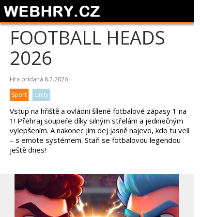
FOOTBALL HEADS
2026
Hra pridaná 8.7.2026
Sport
Unity
Vstup na hřiště a ovládni šílené fotbalové zápasy 1 na
1! Přehraj soupeře díky silným střelám a jedinečným
vylepšením. A nakonec jim dej jasně najevo, kdo tu velí
– s emote systémem. Staň se fotbalovou legendou
ještě dnes!