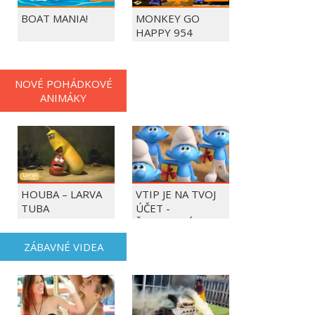
BOAT MANIA!
MONKEY GO
HAPPY 954
NOVÉ POHÁDKOVÉ
ANIMÁKY
HOUBA – LARVA
VTIP JE NA TVOJ
TUBA
ÚČET -
ŠMOULOVÉ
ZÁBAVNÉ VIDEA