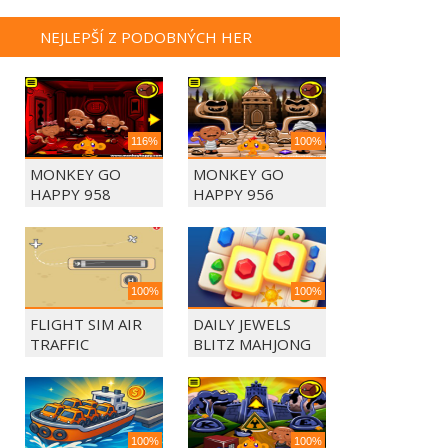
NEJLEPŠÍ Z PODOBNÝCH HER
116%
100%
MONKEY GO
MONKEY GO
HAPPY 958
HAPPY 956
100%
100%
FLIGHT SIM AIR
DAILY JEWELS
TRAFFIC
BLITZ MAHJONG
CONTROL
100%
100%