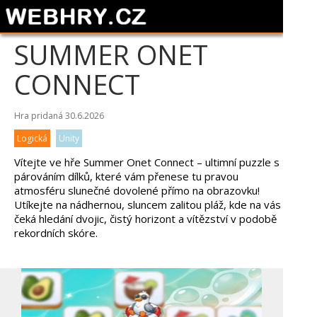
SUMMER ONET
CONNECT
Hra pridaná 30.6.2026
Logická
Unity
Vítejte ve hře Summer Onet Connect – ultimní puzzle s
párováním dílků, které vám přenese tu pravou
atmosféru slunečné dovolené přímo na obrazovku!
Utíkejte na nádhernou, sluncem zalitou pláž, kde na vás
čeká hledání dvojic, čistý horizont a vítězství v podobě
rekordních skóre.