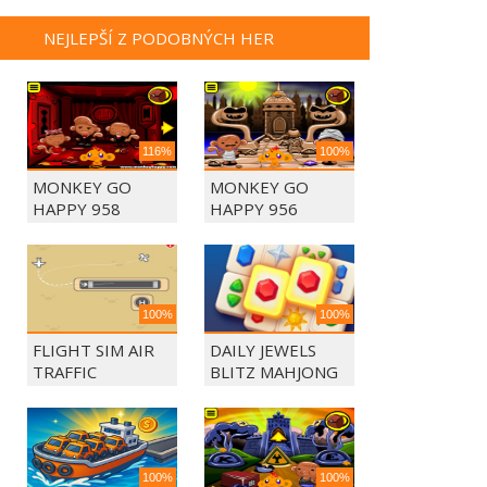
NEJLEPŠÍ Z PODOBNÝCH HER
116%
100%
MONKEY GO
MONKEY GO
HAPPY 958
HAPPY 956
100%
100%
FLIGHT SIM AIR
DAILY JEWELS
TRAFFIC
BLITZ MAHJONG
CONTROL
100%
100%