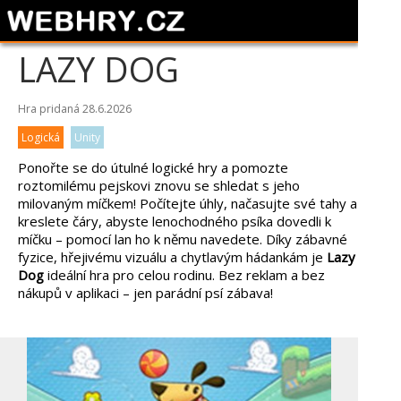
LAZY DOG
Hra pridaná 28.6.2026
Logická
Unity
Ponořte se do útulné logické hry a pomozte
roztomilému pejskovi znovu se shledat s jeho
milovaným míčkem! Počítejte úhly, načasujte své tahy a
kreslete čáry, abyste lenochodného psíka dovedli k
míčku – pomocí lan ho k němu navedete. Díky zábavné
fyzice, hřejivému vizuálu a chytlavým hádankám je
Lazy
Dog
ideální hra pro celou rodinu. Bez reklam a bez
nákupů v aplikaci – jen parádní psí zábava!