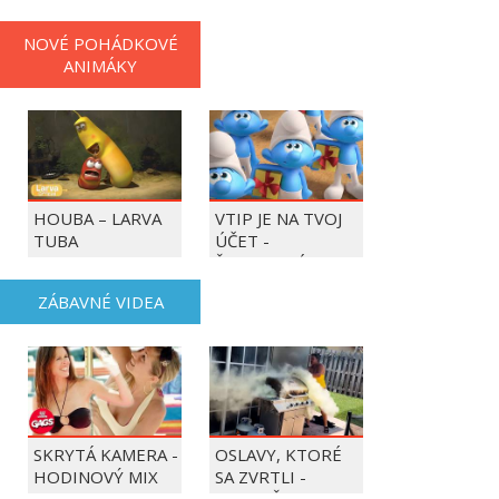
NOVÉ POHÁDKOVÉ
ANIMÁKY
HOUBA – LARVA
VTIP JE NA TVOJ
TUBA
ÚČET -
ŠMOULOVÉ
ZÁBAVNÉ VIDEA
SKRYTÁ KAMERA -
OSLAVY, KTORÉ
HODINOVÝ MIX
SA ZVRTLI -