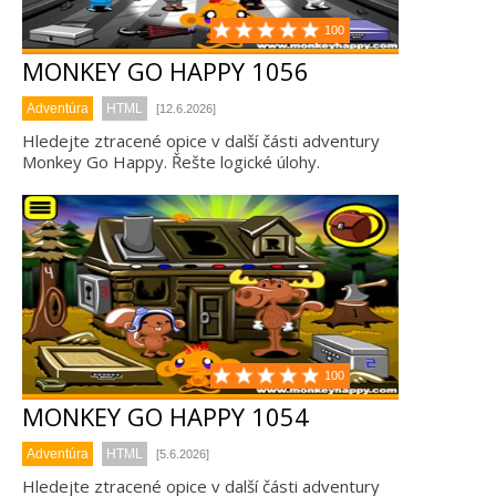
100
MONKEY GO HAPPY 1056
Adventúra
HTML
[12.6.2026]
Hledejte ztracené opice v další části adventury
Monkey Go Happy. Řešte logické úlohy.
100
MONKEY GO HAPPY 1054
Adventúra
HTML
[5.6.2026]
Hledejte ztracené opice v další části adventury