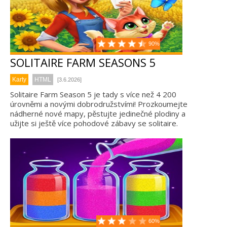
90%
SOLITAIRE FARM SEASONS 5
Karty
HTML
[3.6.2026]
Solitaire Farm Season 5 je tady s více než 4 200
úrovněmi a novými dobrodružstvími! Prozkoumejte
nádherné nové mapy, pěstujte jedinečné plodiny a
užijte si ještě více pohodové zábavy se solitaire.
60%