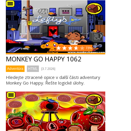
73%
MONKEY GO HAPPY 1062
Adventúra
HTML
[3.7.2026]
Hledejte ztracené opice v další části adventury
Monkey Go Happy. Řešte logické úlohy.