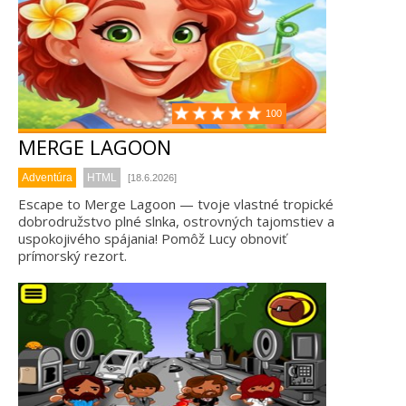
100
MERGE LAGOON
Adventúra
HTML
[18.6.2026]
Escape to Merge Lagoon — tvoje vlastné tropické
dobrodružstvo plné slnka, ostrovných tajomstiev a
uspokojivého spájania! Pomôž Lucy obnoviť
prímorský rezort.