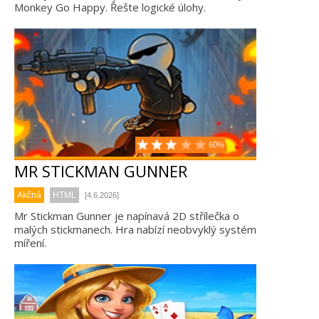
Monkey Go Happy. Řešte logické úlohy.
60%
MR STICKMAN GUNNER
Akčná
HTML
[4.6.2026]
Mr Stickman Gunner je napínavá 2D střílečka o
malých stickmanech. Hra nabízí neobvyklý systém
míření.