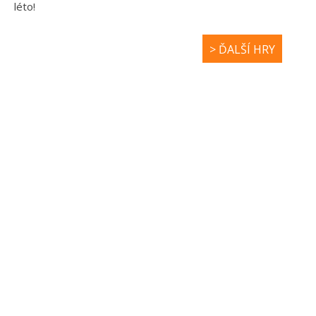
léto!
> ĎALŠÍ HRY