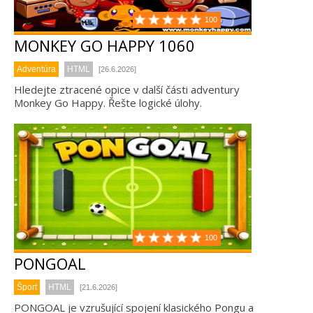
100
MONKEY GO HAPPY 1060
Adventúra
HTML
[26.6.2026]
Hledejte ztracené opice v další části adventury
Monkey Go Happy. Řešte logické úlohy.
100
PONGOAL
Šport
HTML
[21.6.2026]
PONGOAL je vzrušující spojení klasického Pongu a