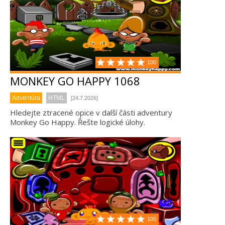
100
MONKEY GO HAPPY 1068
Adventúra
HTML
[24.7.2026]
Hledejte ztracené opice v další části adventury
Monkey Go Happy. Řešte logické úlohy.
100