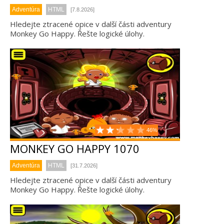
Adventúra
HTML
[7.8.2026]
Hledejte ztracené opice v další části adventury
Monkey Go Happy. Řešte logické úlohy.
46%
MONKEY GO HAPPY 1070
Adventúra
HTML
[31.7.2026]
Hledejte ztracené opice v další části adventury
Monkey Go Happy. Řešte logické úlohy.