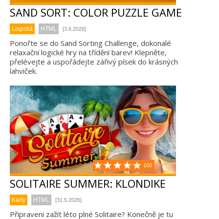
SAND SORT: COLOR PUZZLE GAME
Logická
HTML
[3.6.2026]
Ponořte se do Sand Sorting Challenge, dokonalé
relaxační logické hry na třídění barev! Klepněte,
přelévejte a uspořádejte zářivý písek do krásných
lahviček.
100
SOLITAIRE SUMMER: KLONDIKE
Karty
HTML
[31.5.2026]
Připraveni zažít léto plné Solitaire? Konečně je tu